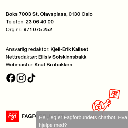
Postboks:
Boks 7003 St. Olavsplass, 0130 Oslo
Telefon:
23 06 40 00
Org.nr.:
971 075 252
Ansvarlig redaktør:
Kjell-Erik Kallset
Nettredaktør:
Ellisiv Solskinnsbakk
Webmaster:
Knut Brobakken
Hei, jeg er Fagforbundets chatbot. Hva kan jeg
hjelpe med?