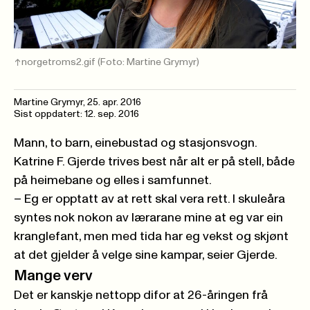
norgetroms2.gif
(Foto: Martine Grymyr)
Martine Grymyr,
25. apr. 2016
Sist oppdatert: 12. sep. 2016
Mann, to barn, einebustad og stasjonsvogn.
Katrine F. Gjerde trives best når alt er på stell, både
på heimebane og elles i samfunnet.
– Eg er opptatt av at rett skal vera rett. I skuleåra
syntes nok nokon av lærarane mine at eg var ein
kranglefant, men med tida har eg vekst og skjønt
at det gjelder å velge sine kampar, seier Gjerde.
Mange verv
Det er kanskje nettopp difor at 26-åringen frå