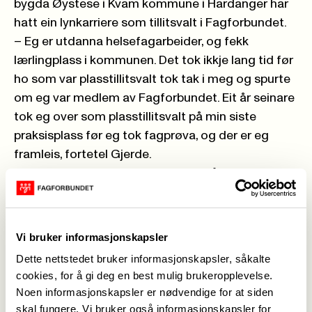
bygda Øystese i Kvam kommune i Hardanger har
hatt ein lynkarriere som tillitsvalt i Fagforbundet.
– Eg er utdanna helsefagarbeider, og fekk
lærlingplass i kommunen. Det tok ikkje lang tid før
ho som var plasstillitsvalt tok tak i meg og spurte
om eg var medlem av Fagforbundet. Eit år seinare
tok eg over som plasstillitsvalt på min siste
praksisplass før eg tok fagprøva, og der er eg
framleis, fortetel Gjerde.
Men det skulle ikkje stoppe der. 26-åringen tok
fagbrev for tre år sida og gjekk rett ut i jobb. Ho sit
også i styret i Kvam Arbeiderparti, er
lærlingveileder på arbeidsplassen, og for ein
Vi bruker informasjonskapsler
månad sida rykka ho opp som nestleiar av
Dette nettstedet bruker informasjonskapsler, såkalte
ungdomsutvalet i Fagforbundet Hordaland.
cookies, for å gi deg en best mulig brukeropplevelse.
– Eg synes det er ein veldig kjekk jobb. Det aller
Noen informasjonskapsler er nødvendige for at siden
beste er all kontakten vi har med ungdommane
skal fungere. Vi bruker også informasjonskapsler for