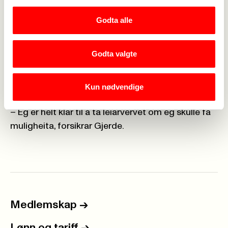
som søkte lærlingplass innafor helsefag i fjor fekk
plass, men oppfølginga kan vera mangelfull. Andre
Godta alle
stader, som i Bergen, er det mykje vanskelegare å
få lærlingplass fordi så mykje er privatisert, seier
Godta valgte
Gjerde.
Rolla som nestleiar i ungdomsutvalet i Hordaland
er fortsatt fersk for 26-åringen, men ho er ikkje
Kun nødvendige
redd for å sjå framover.
– Eg er helt klar til å ta leiarvervet om eg skulle få
muligheita, forsikrar Gjerde.
Medlemskap
->
Lønn og tariff
->