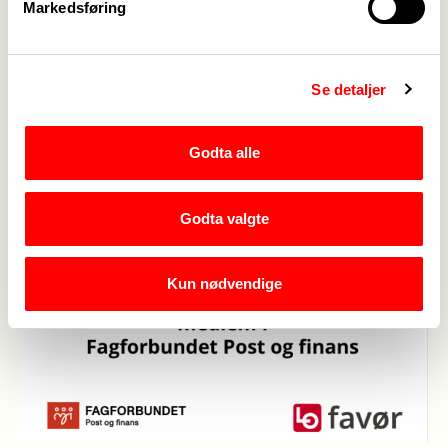
Markedsføring
Se detaljer
Godta alle
Godta valgte
Kun nødvendige