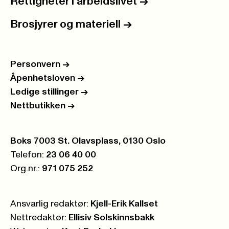
Rettigheter i arbeidslivet
->
Brosjyrer og materiell
->
Personvern
->
Åpenhetsloven
->
Ledige stillinger
->
Nettbutikken
->
Postboks:
Boks 7003 St. Olavsplass, 0130 Oslo
Telefon:
23 06 40 00
Org.nr.:
971 075 252
Ansvarlig redaktør:
Kjell-Erik Kallset
Nettredaktør:
Ellisiv Solskinnsbakk