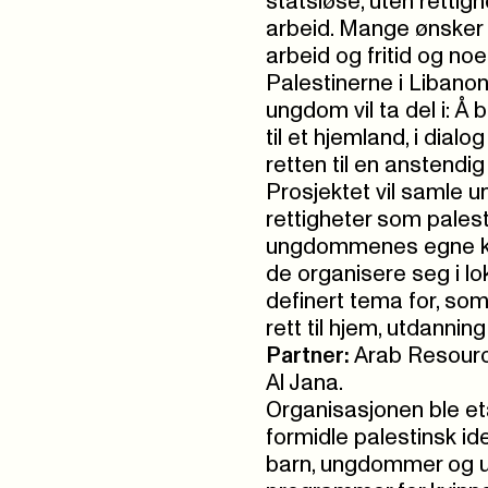
statsløse, uten rettigh
arbeid. Mange ønsker se
arbeid og fritid og noe
Palestinerne i Libano
ungdom vil ta del i: Å
til et hjemland, i dia
retten til en anstendig
Prosjektet vil samle 
rettigheter som palest
ungdommenes egne kam
de organisere seg i lo
definert tema for, som
rett til hjem, utdanning
Partner:
Arab Resourc
Al Jana.
Organisasjonen ble et
formidle palestinsk ide
barn, ungdommer og 