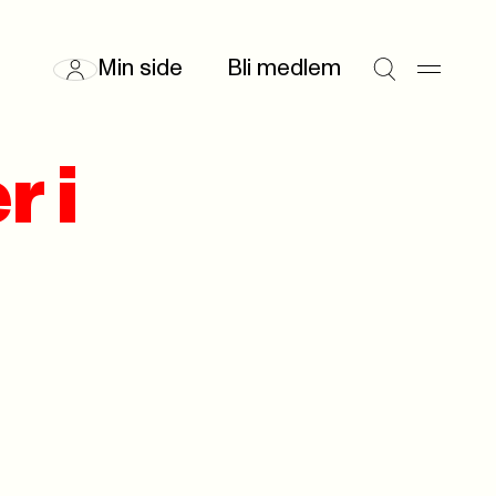
Min side
Bli medlem
r i