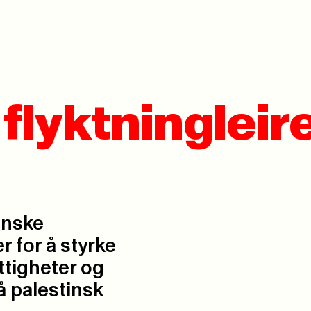
flyktningleire
inske
r for å styrke
ttigheter og
på palestinsk