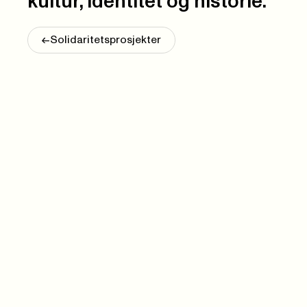
kultur, identitet og historie.
<-
Solidaritetsprosjekter