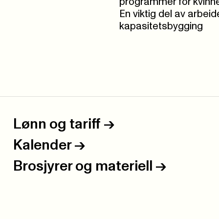
programmer for kvinne
En viktig del av arbei
kapasitetsbygging
Lønn og tariff
->
Kalender
->
Brosjyrer og materiell
->