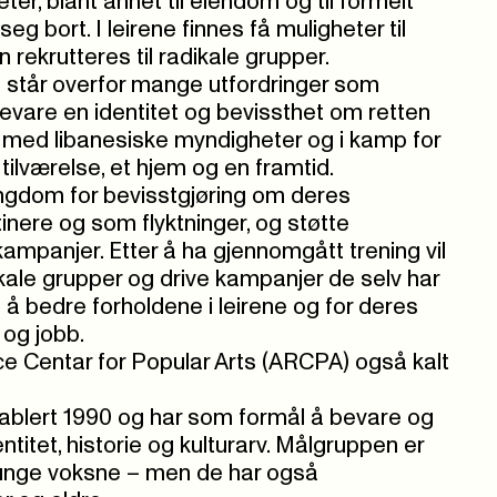
eter, blant annet til eiendom og til formelt
g bort. I leirene finnes få muligheter til
n rekrutteres til radikale grupper.
n står overfor mange utfordringer som
 bevare en identitet og bevissthet om retten
log med libanesiske myndigheter og i kamp for
 tilværelse, et hjem og en framtid.
ungdom for bevisstgjøring om deres
inere og som flyktninger, og støtte
panjer. Etter å ha gjennomgått trening vil
kale grupper og drive kampanjer de selv har
 å bedre forholdene i leirene og for deres
 og jobb.
e Centar for Popular Arts (ARCPA) også kalt
ablert 1990 og har som formål å bevare og
ntitet, historie og kulturarv. Målgruppen er
unge voksne – men de har også