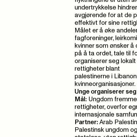
flyktningene er uten si
undertrykkelse hindrer
avgjørende for at de 
effektivt for sine retti
Målet er å øke andelen
fagforeninger, leirkomi
kvinner som ønsker å de
på å ta ordet, tale til
organiserer seg lokalt
rettigheter blant
palestinerne i Liban
kvinneorganisasjoner.
Unge organiserer seg 
Mål:
Ungdom fremmer k
rettigheter, overfor e
internasjonale samfun
Partner:
Arab Palesti
Palestinsk ungdom og 