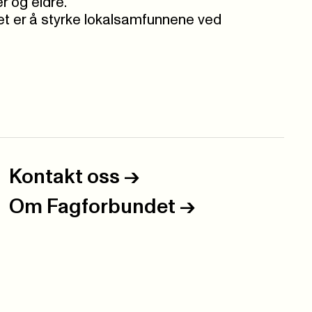
r og eldre.
det er å styrke lokalsamfunnene ved
Kontakt oss
->
Om Fagforbundet
->