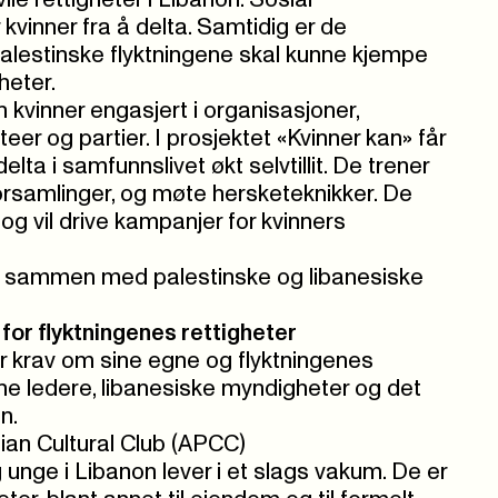
vile rettigheter i Libanon. Sosial
 kvinner fra å delta. Samtidig er de
palestinske flyktningene skal kunne kjempe
gheter.
 kvinner engasjert i organisasjoner,
teer og partier. I prosjektet «Kvinner kan» får
lta i samfunnslivet økt selvtillit. De trener
 forsamlinger, og møte hersketeknikker. De
 og vil drive kampanjer for kvinners
on sammen med palestinske og libanesiske
for flyktningenes rettigheter
rav om sine egne og flyktningenes
gne ledere, libanesiske myndigheter og det
n.
nian Cultural Club (APCC)
unge i Libanon lever i et slags vakum. De er