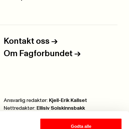
Kontakt oss
->
Om Fagforbundet
->
Ansvarlig redaktør:
Kjell-Erik Kallset
Nettredaktør:
Ellisiv Solskinnsbakk
Webmaster:
Knut Brobakken
Godta alle