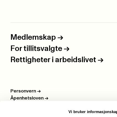
Medlemskap
->
For tillitsvalgte
->
Rettigheter i arbeidslivet
->
Personvern
->
Åpenhetsloven
->
Ledige stillinger
->
Vi bruker informasjonska
Nettbutikken
->