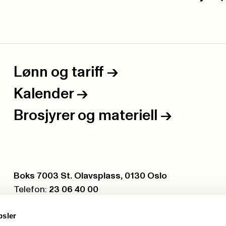
Lønn og tariff
->
Kalender
->
Brosjyrer og materiell
->
Postboks:
Boks 7003 St. Olavsplass, 0130 Oslo
Telefon:
23 06 40 00
Org.nr.:
971 075 252
psler