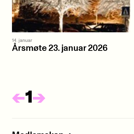
14. januar
Årsmøte 23. januar 2026
Forrige
Neste
<-
1
->