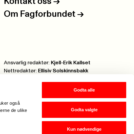
Kontakt oss
->
Om Fagforbundet
->
Ansvarlig redaktør:
Kjell-Erik Kallset
Nettredaktør:
Ellisiv Solskinnsbakk
Webmaster:
Knut Brobakken
Godta alle
ruker også
Godta valgte
jerne de ulike
Kun nødvendige