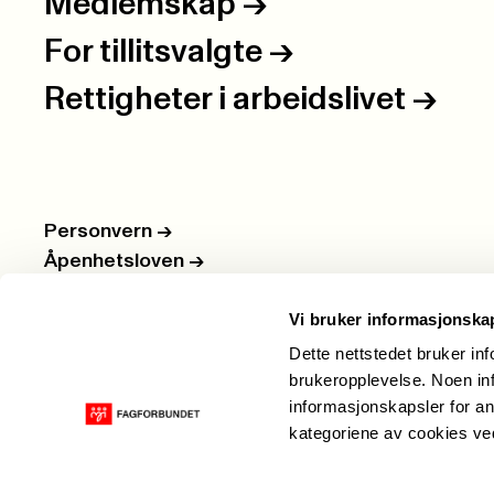
Medlemskap
->
For tillitsvalgte
->
Rettigheter i arbeidslivet
->
Personvern
->
Åpenhetsloven
->
Ledige stillinger
->
Vi bruker informasjonska
Nettbutikken
->
Dette nettstedet bruker in
brukeropplevelse. Noen inf
informasjonskapsler for an
kategoriene av cookies v