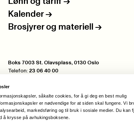
Lønn og tariff
->
Kalender
->
Brosjyrer og materiell
->
Postboks:
Boks 7003 St. Olavsplass, 0130 Oslo
Telefon:
23 06 40 00
Org.nr.:
971 075 252
psler
formasjonskapsler, såkalte cookies, for å gi deg en best mulig
ormasjonskapsler er nødvendige for at siden skal fungere. Vi b
alysearbeid, markedsføring og til bruk i sosiale medier. Du kan f
ed å krysse på avhukingsboksene.