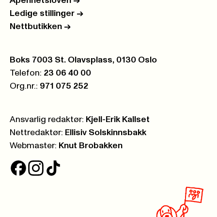
Åpenhetsloven
->
Ledige stillinger
->
Nettbutikken
->
Postboks:
Boks 7003 St. Olavsplass, 0130 Oslo
Telefon:
23 06 40 00
Org.nr.:
971 075 252
Ansvarlig redaktør:
Kjell-Erik Kallset
Nettredaktør:
Ellisiv Solskinnsbakk
Webmaster:
Knut Brobakken