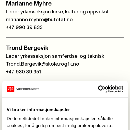
Marianne Myhre
Leder yrkesseksjon kirke, kultur og oppvekst
marianne.myhre@bufetat.no
+47 990 39 833
Trond Bergevik
Leder yrkesseksjon samferdsel og teknisk
Trond.Bergevik@skole.rogfk.no
+47 930 39 351
Silje Svendsen Bakke
Leder yrkesseksjonsleder helse og sosial
silje.svendsen.brekke@throg.no
Vi bruker informasjonskapsler
+47 959 68 337
Dette nettstedet bruker informasjonskapsler, såkalte
cookies, for å gi deg en best mulig brukeropplevelse.