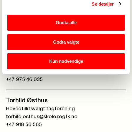
Se detaljer
Anne Waldemar
Styremedlem
Godta alle
Anne.Waldemar@ivar.no
+47 475 09 551
Godta valgte
Elin Asbjørnsen
Kun nødvendige
Styremedlem
elin.asbjornsen@skole.rogfk.no
+47 975 46 035
Torhild Østhus
Hovedtillitsvalgt fagforening
torhild.osthus@skole.rogfk.no
+47 918 56 565