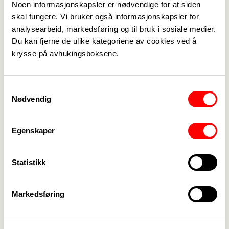
Noen informasjonskapsler er nødvendige for at siden
Håkon Gingstad Pedersen
skal fungere. Vi bruker også informasjonskapsler for
Ungdomstillitsvalgt
analysearbeid, markedsføring og til bruk i sosiale medier.
hakongingstad.pedersen@ivar.no
Du kan fjerne de ulike kategoriene av cookies ved å
krysse på avhukingsboksene.
+47 936 66 477
Samtykkevalg
Grete Nilsen
Nødvendig
Pensjonstillitsvalgt
Greten2@online.no
Egenskaper
+47 906 50 608
Statistikk
Jann Roar Kvalsund
Styremedlem
Markedsføring
jrkvalsund@gmail.com
+47 922 70 834