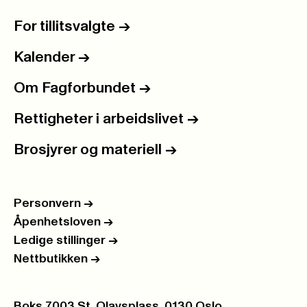
For tillitsvalgte
->
Kalender
->
Om Fagforbundet
->
Rettigheter i arbeidslivet
->
Brosjyrer og materiell
->
Personvern
->
Åpenhetsloven
->
Ledige stillinger
->
Nettbutikken
->
Postboks:
Boks 7003 St. Olavsplass, 0130 Oslo