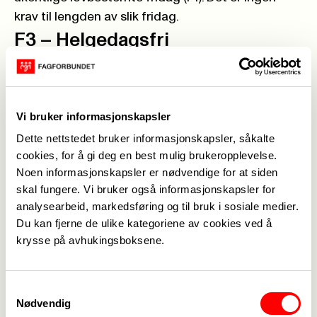
krav til lengden av slik fridag.
F3 – Helgedagsfri
Arbeidsmiljølovens hovedregel er at alle så vidt
mulig skal ha fri på søn- og helgedager. I
virksomheter hvor det etter loven er tillatt med
Vi bruker informasjonskapsler
søndagsarbeid, skal arbeidstakeren som har
Dette nettstedet bruker informasjonskapsler, såkalte
utført søn- og helgedagsarbeids ha arbeidsfri
cookies, for å gi deg en best mulig brukeropplevelse.
følgende søn- og helgedagsdøgn. Slik fritid gis
Noen informasjonskapsler er nødvendige for at siden
uten trekk i lønn. Det kan gis fritid utover dette.
skal fungere. Vi bruker også informasjonskapsler for
Fritid som gis på helgedager pga. lovens
analysearbeid, markedsføring og til bruk i sosiale medier.
minimumsbestemmelser markeres med F3.
Du kan fjerne de ulike kategoriene av cookies ved å
F4 – Godtgjøringsfri
krysse på avhukingsboksene.
Kompensasjon for arbeid på helge- og
høytidsdager kan i stedet for betaling helt eller
Samtykkevalg
delvis avspaseres, se tariffavtalen. Slik(e) fridag(er)
Nødvendig