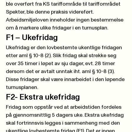
ble overført fra KS tariffområde til tariffområdet
Spekter, ble denne praksis videreført.
Arbeidsmiljøloven inneholder ingen bestemmelse
om å markere ulike fridager i en turnusplan.
F1 – Ukefridag
Ukefridag er den lovbestemte ukentlige fridagen
etter aml § 10-8 (2). Slik fridag skal strekke seg
over 35 timer i løpet av sju dager, evt. 28 timer
dersom det er avtalt unntak iht. aml § 10-8 (3).
Disse fridager skal være innarbeidet i den løpende
turnusplanen.
F2- Ekstra ukefridag
Fridag som oppstår ved at arbeidstiden fordeles
på gjennomsnittlig 5 dagers uke. Ekstra ukefridag
skal fortrinnsvis legges i sammenheng med den
ukentlige lovbestemte fridag (F1). Det er ingen