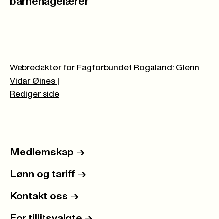
barnehagelærer
Webredaktør for Fagforbundet Rogaland:
Glenn
Vidar Øines
|
Rediger side
Medlemskap
->
Lønn og tariff
->
Kontakt oss
->
For tillitsvalgte
->