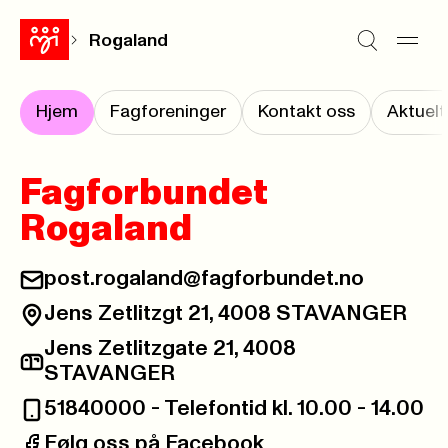
Rogaland
Hjem
Fagforeninger
Kontakt oss
Aktuelt
Fagforbundet
Rogaland
post.rogaland@fagforbundet.no
E-post:
Jens Zetlitzgt 21, 4008 STAVANGER
Besøksadresse:
Jens Zetlitzgate 21, 4008
Postadresse:
STAVANGER
51840000 - Telefontid kl. 10.00 - 14.00
Telefon:
Følg oss på Facebook