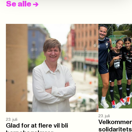
Se alle
->
23. juli
23. juli
Velkommen 
Glad for at flere vil bli
solidaritet