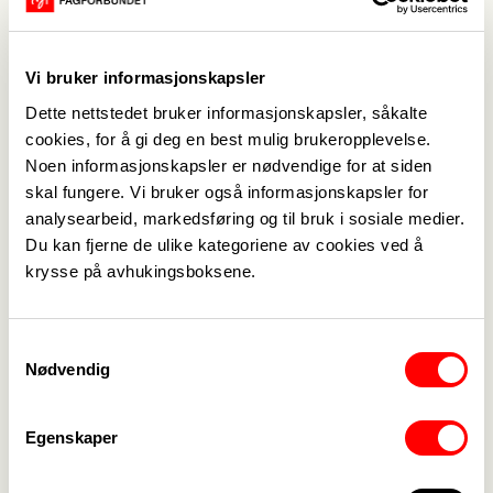
Kurs og konferanser
Vi bruker informasjonskapsler
Dette nettstedet bruker informasjonskapsler, såkalte
NB! Du skal umiddelbart motta bekreftelse på e-
cookies, for å gi deg en best mulig brukeropplevelse.
post når din påmelding er registrert. Dersom du
Noen informasjonskapsler er nødvendige for at siden
ikke mottar slik bekreftelse har du gjort noe feil og
skal fungere. Vi bruker også informasjonskapsler for
må prøve igjen.
For å finne plakaten til kurset må du først velge
analysearbeid, markedsføring og til bruk i sosiale medier.
deltakerkategori.
Du kan fjerne de ulike kategoriene av cookies ved å
Trykk på linken for å komme til påmelding. NB!
krysse på avhukingsboksene.
Linken må åpnes i Google Chrome, ikke f.eks.
Internet explorer.
Oppdatert 26.06.2026 Årshjul for Rogaland
Samtykkevalg
2026.pdf
Nødvendig
Traveltext - elektronisk reiseregning
Informasjon og påmelding til
Egenskaper
kurs og arrangement