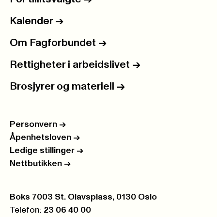
Kalender
->
Om Fagforbundet
->
Rettigheter i arbeidslivet
->
Brosjyrer og materiell
->
Personvern
->
Åpenhetsloven
->
Ledige stillinger
->
Nettbutikken
->
Postboks:
Boks 7003 St. Olavsplass, 0130 Oslo
Telefon:
23 06 40 00