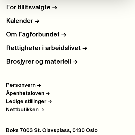
For tillitsvalgte
->
Kalender
->
Om Fagforbundet
->
Rettigheter i arbeidslivet
->
Brosjyrer og materiell
->
Personvern
->
Åpenhetsloven
->
Ledige stillinger
->
Nettbutikken
->
Postboks:
Boks 7003 St. Olavsplass, 0130 Oslo