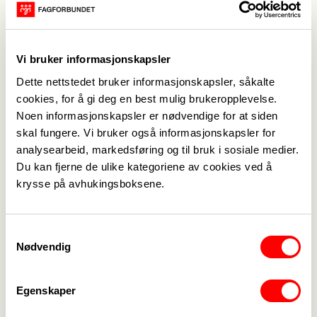
henvendelsen fortløpende fra første virkedag
etter påske.
Dersom det er noe som haster på arbeidsplassen
Vi bruker informasjonskapsler
din ta kontakt med din lokale tillitsvalgte. Du
Dette nettstedet bruker informasjonskapsler, såkalte
finner denne på
min side
eller i Fagforbundets app.
cookies, for å gi deg en best mulig brukeropplevelse.
Vi ønsker alle en riktig god
Noen informasjonskapsler er nødvendige for at siden
skal fungere. Vi bruker også informasjonskapsler for
påske, både du som har fri og du
analysearbeid, markedsføring og til bruk i sosiale medier.
Du kan fjerne de ulike kategoriene av cookies ved å
som er på jobb!
krysse på avhukingsboksene.
Samtykkevalg
Nødvendig
Egenskaper