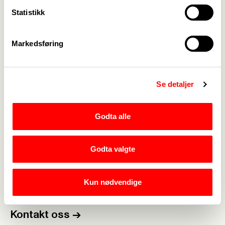
Statistikk
Markedsføring
Illustrasjon: Ørjan Jensen
Se detaljer
Godta alle
Godta valgte
Medlemskap
->
Kun nødvendige
Lønn og tariff
->
Kontakt oss
->