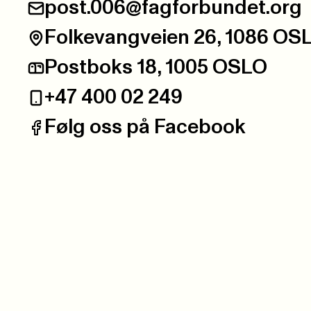
post.006@fagforbundet.org
E-post:
Folkevangveien 26, 1086 OS
Besøksadresse:
Postboks 18, 1005 OSLO
Postadresse:
+47 400 02 249
Telefon:
Følg oss på Facebook
Facebook: