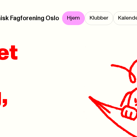
isk Fagforening Oslo
Hjem
Klubber
Kalend
et
,