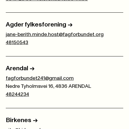
Agder fylkesforening
->
jane-berith.minde.host@fagforbundet.org
48150543
Arendal
->
fagforbundet241@gmail.com
Nedre Tyholmsvei 16, 4836 ARENDAL
48244234
Birkenes
->