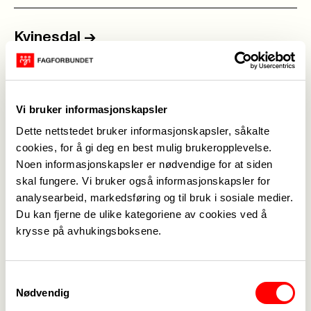
Kvinesdal
->
lingrachel93@gmail.com
Vi bruker informasjonskapsler
Lillesand
->
Dette nettstedet bruker informasjonskapsler, såkalte
post.466@fagforbundet.org
cookies, for å gi deg en best mulig brukeropplevelse.
Noen informasjonskapsler er nødvendige for at siden
skal fungere. Vi bruker også informasjonskapsler for
analysearbeid, markedsføring og til bruk i sosiale medier.
Lyngdal og Hægebostad
->
Du kan fjerne de ulike kategoriene av cookies ved å
krysse på avhukingsboksene.
post.522@fagforbundet.org
Samtykkevalg
Nødvendig
Nedre Setesdal
->