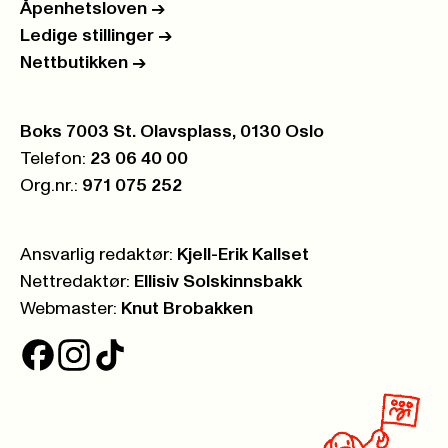
Åpenhetsloven
->
Ledige stillinger
->
Nettbutikken
->
Postboks:
Boks 7003 St. Olavsplass, 0130 Oslo
Telefon:
23 06 40 00
Org.nr.:
971 075 252
Ansvarlig redaktør:
Kjell-Erik Kallset
Nettredaktør:
Ellisiv Solskinnsbakk
Webmaster:
Knut Brobakken