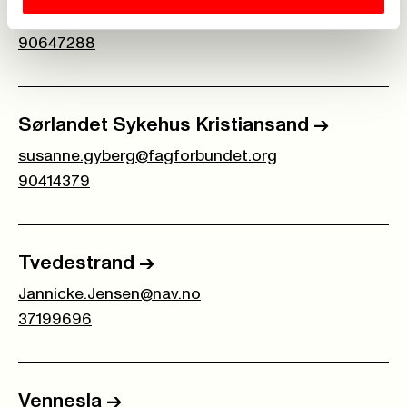
jan.sorensen@sshf.no
90647288
Sørlandet Sykehus Kristiansand
->
susanne.gyberg@fagforbundet.org
90414379
Tvedestrand
->
Jannicke.Jensen@nav.no
37199696
Vennesla
->