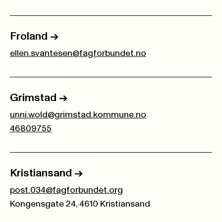
Froland
->
ellen.svantesen@fagforbundet.no
Grimstad
->
unni.wold@grimstad.kommune.no
46809755
Kristiansand
->
post.034@fagforbundet.org
Kongensgate 24, 4610 Kristiansand