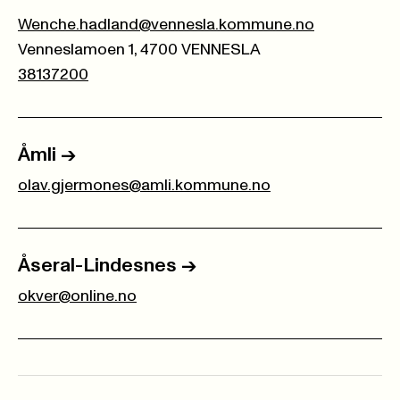
Wenche.hadland@vennesla.kommune.no
Venneslamoen 1, 4700 VENNESLA
38137200
Åmli
->
olav.gjermones@amli.kommune.no
Åseral-Lindesnes
->
okver@online.no