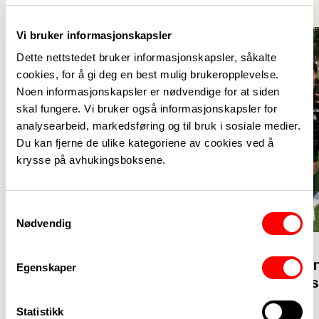
Vi bruker informasjonskapsler
Dette nettstedet bruker informasjonskapsler, såkalte
cookies, for å gi deg en best mulig brukeropplevelse.
Noen informasjonskapsler er nødvendige for at siden
skal fungere. Vi bruker også informasjonskapsler for
analysearbeid, markedsføring og til bruk i sosiale medier.
Du kan fjerne de ulike kategoriene av cookies ved å
krysse på avhukingsboksene.
Samtykkevalg
Nødvendig
23. juli
23. juli
Velkommen 
Egenskaper
Glad for at flere vil bli
solidaritet
barnehagelærer
Statistikk