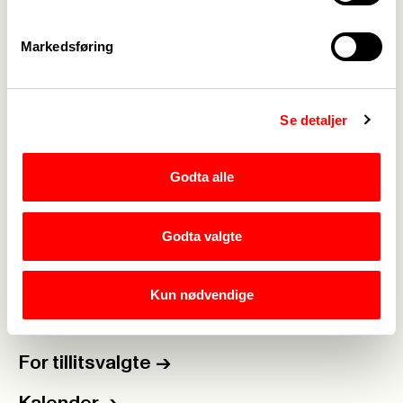
Markedsføring
Webredaktør for Fagforbundet Flekkefjord:
Camilla Fodnestøl
|
Se detaljer
Rediger side
Godta alle
Godta valgte
Medlemskap
->
Lønn og tariff
->
Kun nødvendige
Kontakt oss
->
For tillitsvalgte
->