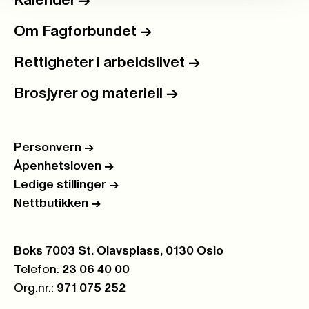
Kalender
->
Om Fagforbundet
->
Rettigheter i arbeidslivet
->
Brosjyrer og materiell
->
Personvern
->
Åpenhetsloven
->
Ledige stillinger
->
Nettbutikken
->
Postboks:
Boks 7003 St. Olavsplass, 0130 Oslo
Telefon:
23 06 40 00
Org.nr.:
971 075 252