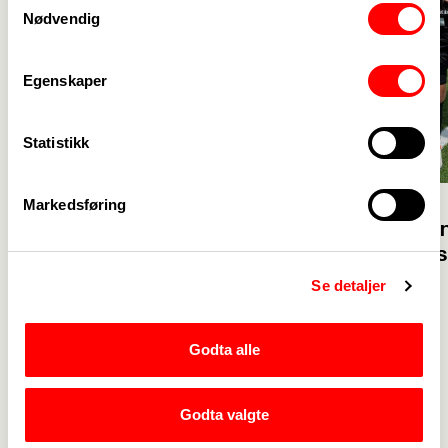
Nødvendig
Egenskaper
Statistikk
Markedsføring
23. juli
23. juli
Velkommen 
Glad for at flere vil bli
solidaritet
barnehagelærer
Se detaljer
Godta alle
Webredaktør for Fagforbundet Sørlandet Sykehus
Godta valgte
Kristiansand:
Magnus Brodwall
|