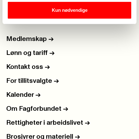
Rediger side
Kun nødvendige
Medlemskap
->
Lønn og tariff
->
Kontakt oss
->
For tillitsvalgte
->
Kalender
->
Om Fagforbundet
->
Rettigheter i arbeidslivet
->
Brosjyrer og materiell
->