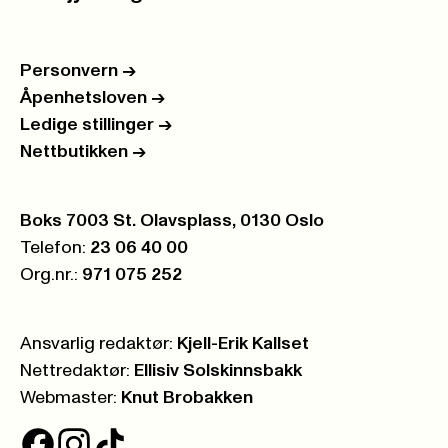
Personvern
->
Åpenhetsloven
->
Ledige stillinger
->
Nettbutikken
->
Postboks:
Boks 7003 St. Olavsplass, 0130 Oslo
Telefon:
23 06 40 00
Org.nr.:
971 075 252
Ansvarlig redaktør:
Kjell-Erik Kallset
Nettredaktør:
Ellisiv Solskinnsbakk
Webmaster:
Knut Brobakken