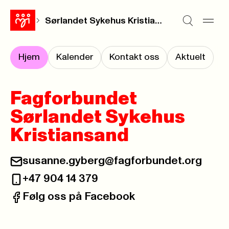
Sørlandet Sykehus Kristiansand
Hjem
Kalender
Kontakt oss
Aktuelt
Fagforbundet
Sørlandet Sykehus
Kristiansand
susanne.gyberg@fagforbundet.org
E-post:
+47 904 14 379
Telefon:
Følg oss på Facebook
Facebook: