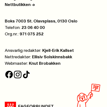
Nettbutikken
->
Postboks:
Boks 7003 St. Olavsplass, 0130 Oslo
Telefon:
23 06 40 00
Org.nr.:
971 075 252
Ansvarlig redaktør:
Kjell-Erik Kallset
Nettredaktør:
Ellisiv Solskinnsbakk
Webmaster:
Knut Brobakken