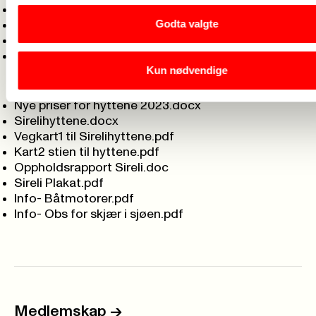
Søknadsskjema for leie av Sirelihyttene
Godta valgte
Utleieoversikt hytte 1
Utleieoversikt hytte 2
Video Sirelihyttene
Kun nødvendige
Dokumenter
Nye priser for hyttene 2023.docx
Sirelihyttene.docx
Vegkart1 til Sirelihyttene.pdf
Kart2 stien til hyttene.pdf
Oppholdsrapport Sireli.doc
Sireli Plakat.pdf
Info- Båtmotorer.pdf
Info- Obs for skjær i sjøen.pdf
Medlemskap
->