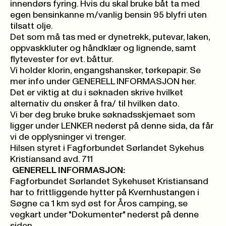
innendørs fyring. Hvis du skal bruke båt ta med
egen bensinkanne m/vanlig bensin 95 blyfri uten
tilsatt olje.
Det som må tas med er dynetrekk, putevar, laken,
oppvaskkluter og håndklær og lignende, samt
flytevester for evt. båttur.
Vi holder klorin, engangshansker, tørkepapir. Se
mer info under GENERELL INFORMASJON her.
Det er viktig at du i søknaden skrive hvilket
alternativ du ønsker å fra/ til hvilken dato.
Vi ber deg bruke bruke søknadsskjemaet som
ligger under LENKER nederst på denne sida, da får
vi de opplysninger vi trenger.
Hilsen styret i Fagforbundet Sørlandet Sykehus
Kristiansand avd. 711
GENERELL INFORMASJON:
Fagforbundet Sørlandet Sykehuset Kristiansand
har to frittliggende hytter på Kvernhustangen i
Søgne ca 1 km syd øst for Åros camping, se
vegkart under "Dokumenter" nederst på denne