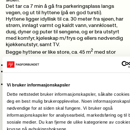
siden.
Det tar ca 7 min å gå fra parkeringsplass langs
vegen, og ut til hyttene (på en god tursti).
Hyttene ligger idyllisk til ca. 30 meter fra sjøen, har
strøm, innlagt varmt og kaldt vann, vannklosett,
dusj, dyner og puter til sengene, og er bra utstyrt
med komfyr, kjøleskap m/frys og ellers nødvendig
kjøkkenutstyr, samt TV.
2
Begge hyttene er like store, ca. 45 m
med stor
altan mot sjøen.
Hytte 1 har tre soverom med i alt 7 senger.
Hytte 2 har to soverom med tilsammen 6 senger +
hems (i alt 8 sengeplasser).
Det er egen brygge med to lettbåter.
Leie av
Vi bruker informasjonskapsler
båtmotor
må avtales på forhånd (ekstrakostnad).
Dette nettstedet bruker informasjonskapsler, såkalte cookies,
NB! Viktig informasjon som:
Huskeliste, bruk av
deg en best mulig brukeropplevelse. Noen informasjonskapsl
hyttene, båtmotor m.m. finner du
nødvendige for at siden skal fungere. Vi bruker også
under
"DOKUMENTER"
nederst på denne siden.
informasjonskapsler for analysearbeid, markedsføring og til b
For:
Søknadsskjema og oversikt over ledighet
sosiale medier. Du kan fjerne de ulike kategoriene av cookie
ligger under
"LENKER"
nederst på siden.
NB! Dersom du ikke får opp noen av disse
krysse på avhukingsboksene.