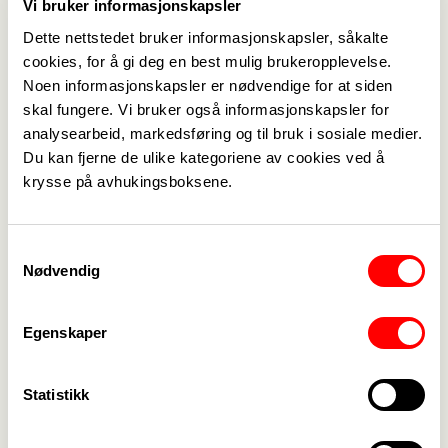
Vi bruker informasjonskapsler
Dette nettstedet bruker informasjonskapsler, såkalte
cookies, for å gi deg en best mulig brukeropplevelse.
Noen informasjonskapsler er nødvendige for at siden
skal fungere. Vi bruker også informasjonskapsler for
analysearbeid, markedsføring og til bruk i sosiale medier.
Du kan fjerne de ulike kategoriene av cookies ved å
Medlemskap
->
krysse på avhukingsboksene.
Lønn og tariff
->
Samtykkevalg
Kontakt oss
->
Nødvendig
For tillitsvalgte
->
Egenskaper
Kalender
->
Statistikk
Om Fagforbundet
->