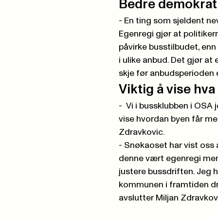
Bedre demokrati
- En ting som sjeldent nev
Egenregi gjør at politike
påvirke busstilbudet, enn
i ulike anbud. Det gjør at
skje før anbudsperioden e
Viktig å vise hva
- Vi i bussklubben i OSA j
vise hvordan byen får mer 
Zdravkovic.
- Snøkaoset har vist oss 
denne vært egenregi mener 
justere bussdriften. Jeg h
kommunen i framtiden dr
avslutter Miljan Zdravkov