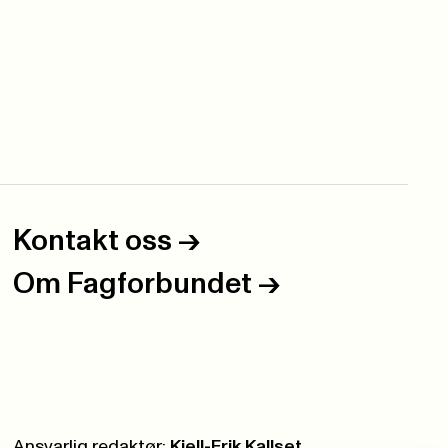
Kontakt oss
->
Om Fagforbundet
->
Ansvarlig redaktør:
Kjell-Erik Kallset