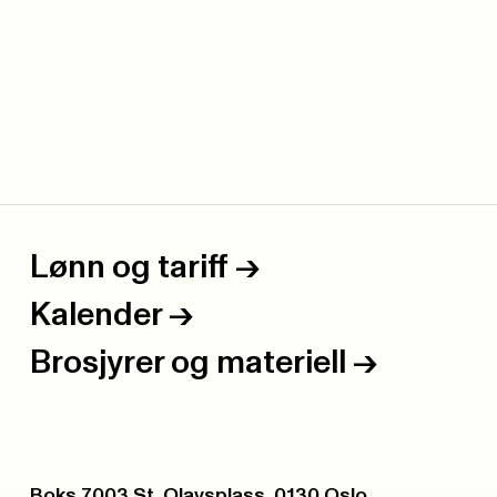
Lønn og tariff
->
Kalender
->
Brosjyrer og materiell
->
Postboks:
Boks 7003 St. Olavsplass, 0130 Oslo