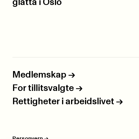
glatta i Oslo
Medlemskap
->
For tillitsvalgte
->
Rettigheter i arbeidslivet
->
Personvern
->