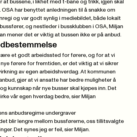
 at bussene, i likhet med t-bane og trikk, igjen skal
 OSA har benyttet anledningen til å snakke om
nregi og var godt synlig i mediebildet, både lokalt
 bussfører, og nestleder i bussklubben i OSA, Miljan
n mener det er viktig at bussen ikke er på anbud.
medbestemmelse
være et godt arbeidssted for førere, og for at vi
 nye førere for fremtiden, er det viktig at vi sikrer
rkning av egen arbeidshverdag. At kommunen
 anbud, gjør at vi ansatte har bedre muligheter å
g kunnskap når nye busser skal kjøpes inn. Det
irke vår egen hverdag bedre, sier Miljan
ens anbudsregime undergraver
et blir lengre mellom bussførerne, oss tillitsvalgte
er. Det synes jeg er feil, sier Miljan.