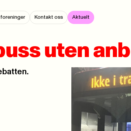
foreninger
Kontakt oss
Aktuelt
buss uten an
ebatten.