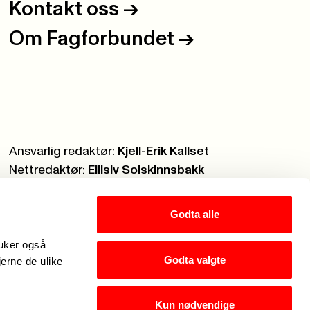
Kontakt oss
->
Om Fagforbundet
->
Ansvarlig redaktør:
Kjell-Erik Kallset
Nettredaktør:
Ellisiv Solskinnsbakk
Webmaster:
Knut Brobakken
Godta alle
ruker også
Godta valgte
jerne de ulike
Kun nødvendige