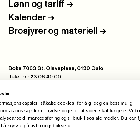
Lønn og tariff
->
Kalender
->
Brosjyrer og materiell
->
Postboks:
Boks 7003 St. Olavsplass, 0130 Oslo
Telefon:
23 06 40 00
Org.nr.:
971 075 252
psler
formasjonskapsler, såkalte cookies, for å gi deg en best mulig
ormasjonskapsler er nødvendige for at siden skal fungere. Vi b
alysearbeid, markedsføring og til bruk i sosiale medier. Du kan f
ed å krysse på avhukingsboksene.