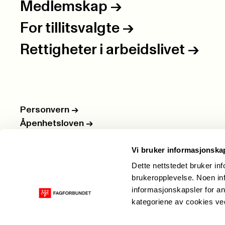
Medlemskap
->
For tillitsvalgte
->
Rettigheter i arbeidslivet
->
Personvern
->
Åpenhetsloven
->
Ledige stillinger
->
Vi bruker informasjonska
Nettbutikken
->
Dette nettstedet bruker in
brukeropplevelse. Noen inf
informasjonskapsler for an
kategoriene av cookies v