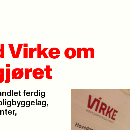
 Virke om
jøret
ndlet ferdig
oligbyggelag,
nter,