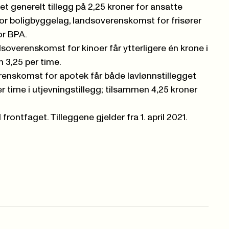
et generelt tillegg på 2,25 kroner for ansatte
 for boligbyggelag
,
landsoverenskomst for frisører
or BPA
.
dsoverenskomst for kinoer
får ytterligere én krone i
n 3,25 per time.
renskomst for apotek
får både lavlønnstillegget
er time i utjevningstillegg; tilsammen 4,25 kroner
frontfaget. Tilleggene gjelder fra 1. april 2021.