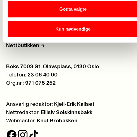
Godta valgte
Personvern
->
Åpenhetsloven
->
Kun nødvendige
Ledige stillinger
->
Nettbutikken
->
Postboks:
Boks 7003 St. Olavsplass, 0130 Oslo
Telefon:
23 06 40 00
Org.nr.:
971 075 252
Ansvarlig redaktør:
Kjell-Erik Kallset
Nettredaktør:
Ellisiv Solskinnsbakk
Webmaster:
Knut Brobakken