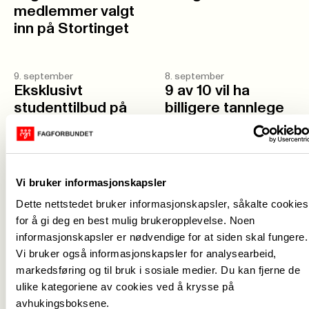
medlemmer valgt
inn på Stortinget
9. september
8. september
Eksklusivt
9 av 10 vil ha
studenttilbud på
billigere tannlege
MedEasy
27. august
30. januar 2025
Vi bruker informasjonskapsler
Fagforbundet
Fagforbundet Ung
verver
besøkte unges
Dette nettstedet bruker informasjonskapsler, såkalte cookies
studentmedlemmer
for å gi deg en best mulig brukeropplevelse. Noen
arbeidsplasser på
informasjonskapsler er nødvendige for at siden skal fungere.
Svalbard
Vi bruker også informasjonskapsler for analysearbeid,
markedsføring og til bruk i sosiale medier. Du kan fjerne de
ulike kategoriene av cookies ved å krysse på
avhukingsboksene.