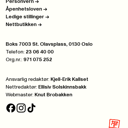
Personvern
->
Åpenhetsloven
->
Ledige stillinger
->
Nettbutikken
->
Postboks:
Boks 7003 St. Olavsplass, 0130 Oslo
Telefon:
23 06 40 00
Org.nr.:
971 075 252
Ansvarlig redaktør:
Kjell-Erik Kallset
Nettredaktør:
Ellisiv Solskinnsbakk
Webmaster:
Knut Brobakken