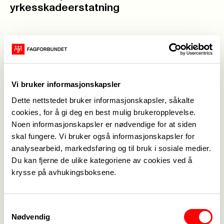
yrkesskadeerstatning
28. februar 2011
31. januar 2011
Betinget
Skulder ved
sympatistreik er
skulder-
lovlig
prinsippet-7982
Vi bruker informasjonskapsler
Dette nettstedet bruker informasjonskapsler, såkalte
cookies, for å gi deg en best mulig brukeropplevelse.
9. desember 2010
16. november 2010
Yrkesskadeerstatning
Valgretten vant
Noen informasjonskapsler er nødvendige for at siden
etter flere år
fram
skal fungere. Vi bruker også informasjonskapsler for
analysearbeid, markedsføring og til bruk i sosiale medier.
Du kan fjerne de ulike kategoriene av cookies ved å
4. oktober 2010
krysse på avhukingsboksene.
Etterbetaling i 81 kommuner
Samtykkevalg
13. juli 2010
28. juni 2010
Nødvendig