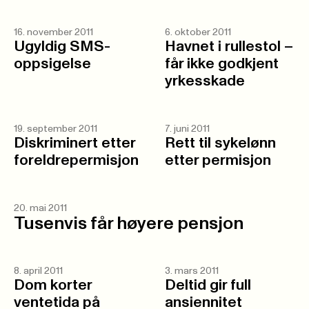
16. november 2011
6. oktober 2011
Ugyldig SMS-
Havnet i rullestol –
oppsigelse
får ikke godkjent
yrkesskade
19. september 2011
7. juni 2011
Diskriminert etter
Rett til sykelønn
foreldrepermisjon
etter permisjon
20. mai 2011
Tusenvis får høyere pensjon
8. april 2011
3. mars 2011
Dom korter
Deltid gir full
ventetida på
ansiennitet