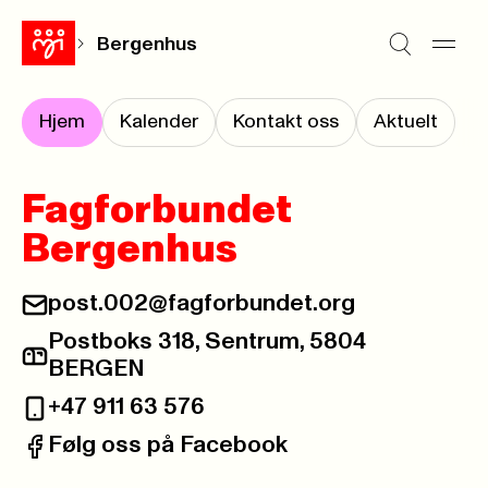
Bergenhus
Hjem
Kalender
Kontakt oss
Aktuelt
Fagforbundet
Bergenhus
post.002@fagforbundet.org
E-post:
Postboks 318, Sentrum, 5804
Postadresse:
BERGEN
+47 911 63 576
Telefon:
Følg oss på Facebook
Facebook: