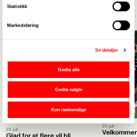
Aktuelt
Statistikk
Se alle
->
Markedsføring
Se detaljer
Godta alle
Godta valgte
Kun nødvendige
23. juli
23. juli
Velkommen 
Glad for at flere vil bli