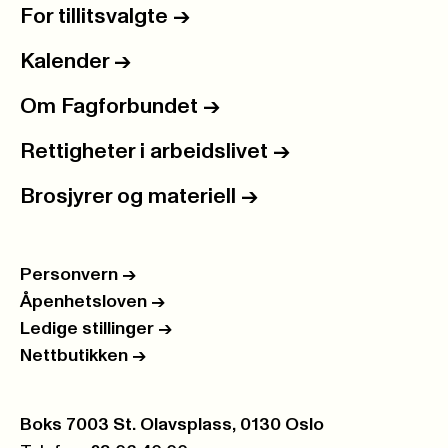
For tillitsvalgte
->
Kalender
->
Om Fagforbundet
->
Rettigheter i arbeidslivet
->
Brosjyrer og materiell
->
Personvern
->
Åpenhetsloven
->
Ledige stillinger
->
Nettbutikken
->
Postboks:
Boks 7003 St. Olavsplass, 0130 Oslo