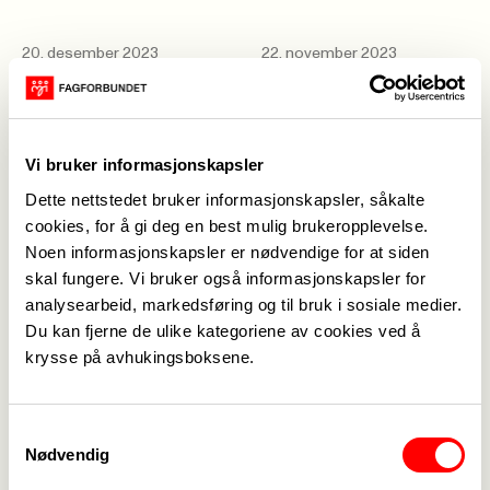
20. desember 2023
22. november 2023
Julehilsen 2023
Julemedlemsmøte
2023
Vi bruker informasjonskapsler
15. mai 2023
2. februar 2023
Dette nettstedet bruker informasjonskapsler, såkalte
Sommer-
Styret i
cookies, for å gi deg en best mulig brukeropplevelse.
medlemsmøte
Fagforbundet
Noen informasjonskapsler er nødvendige for at siden
2023
Bergenhus
skal fungere. Vi bruker også informasjonskapsler for
analysearbeid, markedsføring og til bruk i sosiale medier.
Du kan fjerne de ulike kategoriene av cookies ved å
24. januar 2023
Innkalling til Årsmøte
krysse på avhukingsboksene.
Samtykkevalg
5. mai 2022
4. mars 2022
Sommermedlemsmøte
Vedtak på
Nødvendig
2022
Årsmøte 2022