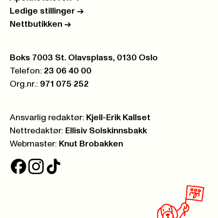
Ledige stillinger
->
Nettbutikken
->
Postboks:
Boks 7003 St. Olavsplass, 0130 Oslo
Telefon:
23 06 40 00
Org.nr.:
971 075 252
Ansvarlig redaktør:
Kjell-Erik Kallset
Nettredaktør:
Ellisiv Solskinnsbakk
Webmaster:
Knut Brobakken