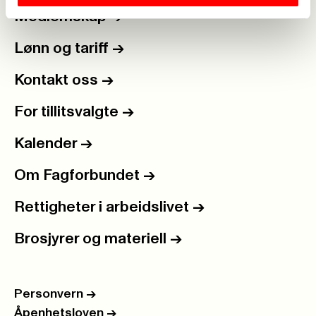
Medlemskap
->
Lønn og tariff
->
Kontakt oss
->
For tillitsvalgte
->
Kalender
->
Om Fagforbundet
->
Rettigheter i arbeidslivet
->
Brosjyrer og materiell
->
Personvern
->
Åpenhetsloven
->