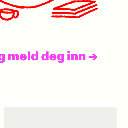
og meld deg inn
->