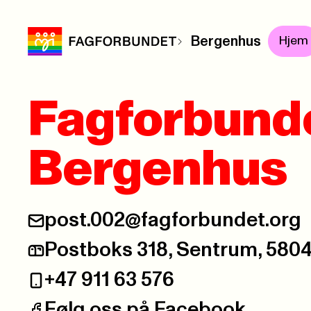
Bergenhus
Hjem
Fagforbund
Bergenhus
post.002@fagforbundet.org
E-post:
Postboks 318, Sentrum, 58
Postadresse:
+47 911 63 576
Telefon:
Følg oss på Facebook