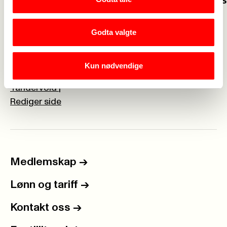
solidaritet
barnehagelærer
Godta valgte
Kun nødvendige
Webredaktør for Fagforbundet Vindafjord:
Beate
Tandervold
|
Rediger side
Medlemskap
->
Lønn og tariff
->
Kontakt oss
->