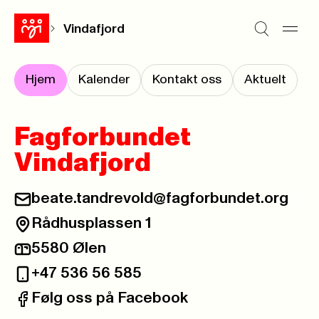
Vindafjord
Hjem
Kalender
Kontakt oss
Aktuelt
Fagforbundet
Vindafjord
beate.tandrevold@fagforbundet.org
E-post:
Rådhusplassen 1
Besøksadresse:
5580 Ølen
Postadresse:
+47 536 56 585
Telefon:
Følg oss på Facebook
Facebook: