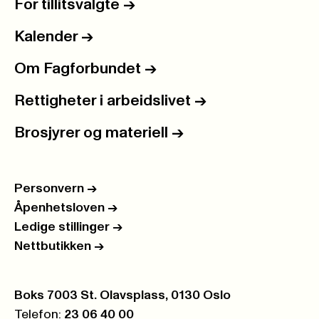
For tillitsvalgte
->
Kalender
->
Om Fagforbundet
->
Rettigheter i arbeidslivet
->
Brosjyrer og materiell
->
Personvern
->
Åpenhetsloven
->
Ledige stillinger
->
Nettbutikken
->
Postboks:
Boks 7003 St. Olavsplass, 0130 Oslo
Telefon:
23 06 40 00