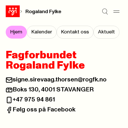
Rogaland Fylke
Hjem
Kalender
Kontakt oss
Aktuelt
Fagforbundet
Rogaland Fylke
signe.sirevaag.thorsen@rogfk.no
E-post:
Boks 130, 4001 STAVANGER
Postadresse:
+47 975 94 861
Telefon:
Følg oss på Facebook
Facebook: