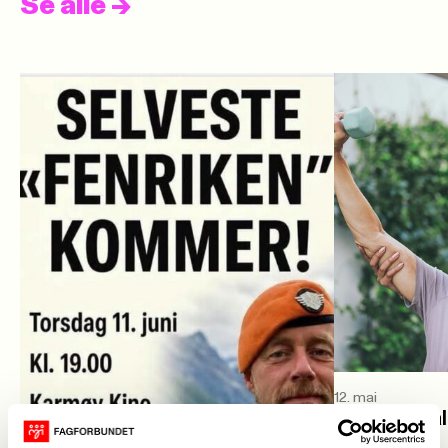
Se alle
->
12. mai
Midslivsba