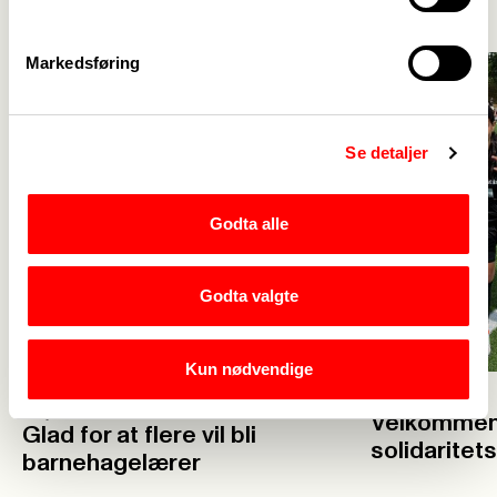
Markedsføring
Se detaljer
Godta alle
Godta valgte
Kun nødvendige
23. juli
23. juli
Velkommen 
Glad for at flere vil bli
solidaritet
barnehagelærer