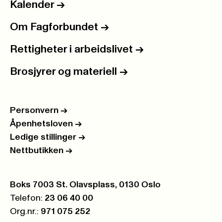
Kalender
->
Om Fagforbundet
->
Rettigheter i arbeidslivet
->
Brosjyrer og materiell
->
Personvern
->
Åpenhetsloven
->
Ledige stillinger
->
Nettbutikken
->
Postboks:
Boks 7003 St. Olavsplass, 0130 Oslo
Telefon:
23 06 40 00
Org.nr.:
971 075 252