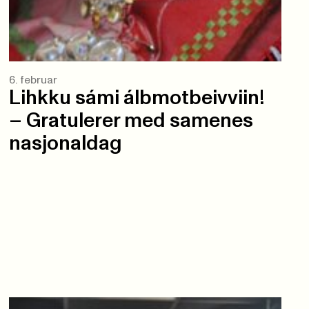
6. februar
Lihkku sámi álbmotbeivviin!
– Gratulerer med samenes
nasjonaldag