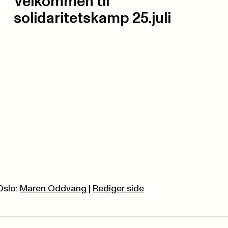
Velkommen til
solidaritetskamp 25.juli
Oslo:
Maren Oddvang
|
Rediger side