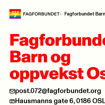
Fagforbundet Barn
Fagforbund
Barn og
oppvekst O
post.072@fagforbundet.org
E-post:
Hausmanns gate 6, 0186 OS
Postadresse: