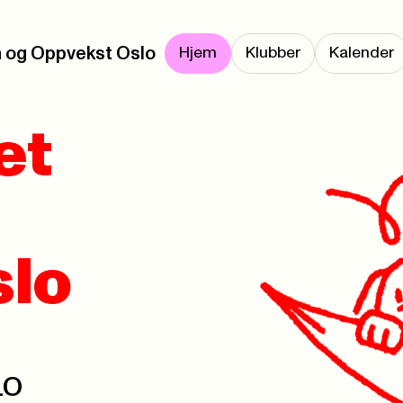
 og Oppvekst Oslo
Hjem
Klubber
Kalender
et
slo
LO