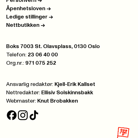
Personvern
->
Åpenhetsloven
->
Ledige stillinger
->
Nettbutikken
->
Postboks:
Boks 7003 St. Olavsplass, 0130 Oslo
Telefon:
23 06 40 00
Org.nr.:
971 075 252
Ansvarlig redaktør:
Kjell-Erik Kallset
Nettredaktør:
Ellisiv Solskinnsbakk
Webmaster:
Knut Brobakken