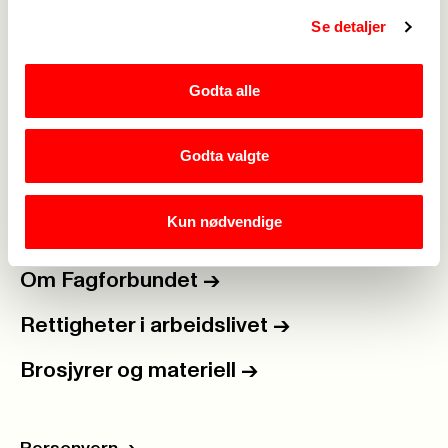
Se detaljer
Medlemskap
->
Godta alle
Lønn og tariff
->
Kontakt oss
->
Godta valgte
For tillitsvalgte
->
Kun nødvendige
Kalender
->
Om Fagforbundet
->
Rettigheter i arbeidslivet
->
Brosjyrer og materiell
->