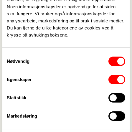
Noen informasjonskapsler er nødvendige for at siden
arbeidsplassen. Vi har dyktige
skal fungere. Vi bruker også informasjonskapsler for
ungdomstillitsvalgte som drar ut på skolebesøk
analysearbeid, markedsføring og til bruk i sosiale medier.
og informerer og skolerer unge i hvor viktig
Du kan fjerne de ulike kategoriene av cookies ved å
fagforeninger er. Vi er plasstillitsvalgte som verver
krysse på avhukingsboksene.
kolleger og som gjør en fantastisk jobb på
arbeidsplassen.
Vi er et helt apparat av tillitsvalgte som hver dag
Samtykkevalg
Nødvendig
treffer våre medlemmer og potensielle
medlemmer. De verver, bistår og gjør sitt beste for
at forbundet skal være det største og beste.
Egenskaper
Fagforbundet hadde aldri klart seg uten den
fantastiske innsatsen fra våre tillitsvalgte.
Statistikk
Vi er hele laget.
Markedsføring