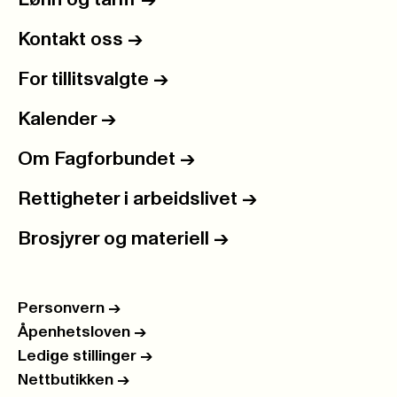
Lønn og tariff
->
Kontakt oss
->
For tillitsvalgte
->
Kalender
->
Om Fagforbundet
->
Rettigheter i arbeidslivet
->
Brosjyrer og materiell
->
Personvern
->
Åpenhetsloven
->
Ledige stillinger
->
Nettbutikken
->