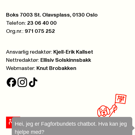
Postboks:
Boks 7003 St. Olavsplass, 0130 Oslo
Telefon:
23 06 40 00
Org.nr.:
971 075 252
Ansvarlig redaktør:
Kjell-Erik Kallset
Nettredaktør:
Ellisiv Solskinnsbakk
Webmaster:
Knut Brobakken
Hei, jeg er Fagforbundets chatbot. Hva kan jeg
hjelpe med?