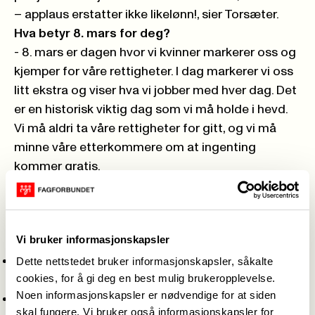
– applaus erstatter ikke likelønn!, sier Torsæter.
Hva betyr 8. mars for deg?
- 8. mars er dagen hvor vi kvinner markerer oss og
kjemper for våre rettigheter. I dag markerer vi oss
litt ekstra og viser hva vi jobber med hver dag. Det
er en historisk viktig dag som vi må holde i hevd.
Vi må aldri ta våre rettigheter for gitt, og vi må
minne våre etterkommere om at ingenting
kommer gratis.
Fagforbundet Oslos 8. mars
paroler
Vi bruker informasjonskapsler
I år stiller Fagforbundet Oslo med tre paroler:
En for alle, alle for en – applaus erstatter ikke
Dette nettstedet bruker informasjonskapsler, såkalte
cookies, for å gi deg en best mulig brukeropplevelse.
likelønn
Noen informasjonskapsler er nødvendige for at siden
Jeg er livslang – det må pensjonen min også være
skal fungere. Vi bruker også informasjonskapsler for