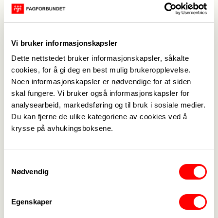
Offentlig eierskap – kanskje spesielt
problematikken knyttet til privatisering av rent
vann, Brexit, at Eurosonen i seg selv er ustabil,
Vi bruker informasjonskapsler
handelsavtaler som utfordrer
Dette nettstedet bruker informasjonskapsler, såkalte
arbeidstakerrettigheter, med mer. Goudriaan
cookies, for å gi deg en best mulig brukeropplevelse.
poengterte også at mange europeere ikke har fått
Noen informasjonskapsler er nødvendige for at siden
lønnsøkning på mange år.
skal fungere. Vi bruker også informasjonskapsler for
analysearbeid, markedsføring og til bruk i sosiale medier.
En annen utfordring
for fellesskapet er
Du kan fjerne de ulike kategoriene av cookies ved å
krysse på avhukingsboksene.
skatteparadiser og en rekke smutthull i
skattesystemene som resulterer i at store
multinasjonale selskapene ikke bidrar med en
Samtykkevalg
rettferdig andel av inntektene. Ustabilitet rundt
Nødvendig
Krim-halvøya og et stadig mer autoritært Tyrkia
var også bekymringer som ble satt på
Egenskaper
dagsordenen.