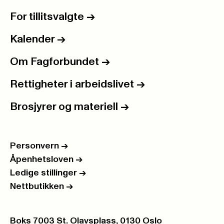
For tillitsvalgte
->
Kalender
->
Om Fagforbundet
->
Rettigheter i arbeidslivet
->
Brosjyrer og materiell
->
Personvern
->
Åpenhetsloven
->
Ledige stillinger
->
Nettbutikken
->
Postboks:
Boks 7003 St. Olavsplass, 0130 Oslo