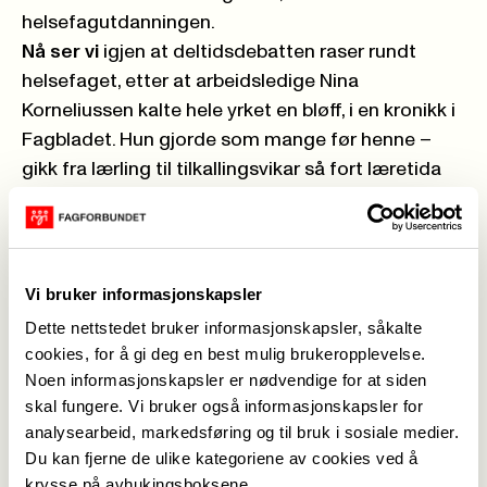
helsefagutdanningen.
Nå ser vi
igjen at deltidsdebatten raser rundt
helsefaget, etter at arbeidsledige Nina
Korneliussen kalte hele yrket en bløff,
i en kronikk i
Fagbladet.
Hun gjorde som mange før henne –
gikk fra lærling til tilkallingsvikar så fort læretida
var ferdig.
For meg, derimot
, gjorde stillingsjaget i
kommunen min at jeg ble mer aktiv i både
Fagforbundet og LO, og etter hvert fikk jeg flere
Vi bruker informasjonskapsler
verv både lokalt og på fylket. Jeg fikk også delta
Dette nettstedet bruker informasjonskapsler, såkalte
på fylkeskonferansen til LO i Hedmark, hvor jeg var
cookies, for å gi deg en best mulig brukeropplevelse.
oppe på talerstolen og fortalte om hvor viktig det
Noen informasjonskapsler er nødvendige for at siden
er med hele faste stillinger, både fysisk og psykisk.
skal fungere. Vi bruker også informasjonskapsler for
analysearbeid, markedsføring og til bruk i sosiale medier.
Jeg glemmer aldri opplevelsen jeg hadde i pausen
Du kan fjerne de ulike kategoriene av cookies ved å
etter innlegget, hvor en politiker kom bort til meg,
krysse på avhukingsboksene.