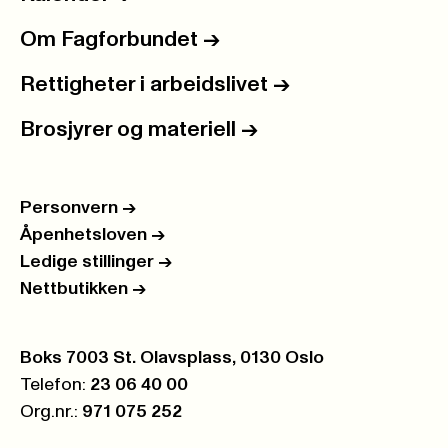
Om Fagforbundet
->
Rettigheter i arbeidslivet
->
Brosjyrer og materiell
->
Personvern
->
Åpenhetsloven
->
Ledige stillinger
->
Nettbutikken
->
Postboks:
Boks 7003 St. Olavsplass, 0130 Oslo
Telefon:
23 06 40 00
Org.nr.:
971 075 252