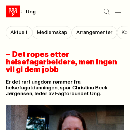
Ung
Aktuelt
Medlemskap
Arrangementer
Kon
– Det ropes etter
helsefagarbeidere, men ingen
vil gi dem jobb
Er det rart ungdom rømmer fra
helsefagutdanningen, spør Christina Beck
Jørgensen, leder av Fagforbundet Ung.