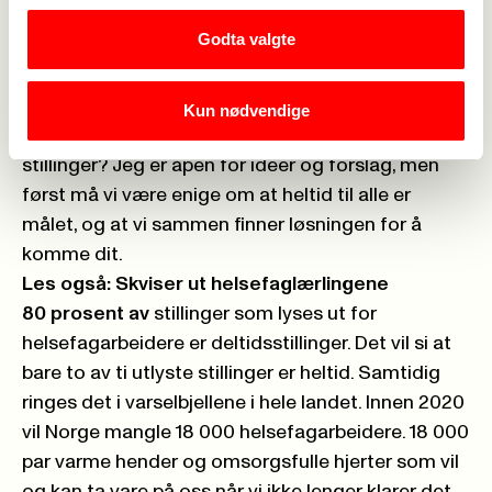
opp både i LO-systemet og hos politikerne. Hva
Godta valgte
med for eksempel å fordele mer på
helgevaktene, slik at alle kan få høyere stilling,
eller hva med sekstimersdagen, kan det være en
Kun nødvendige
løsning på å få alle opp i faste og hele
stillinger? Jeg er åpen for ideer og forslag, men
først må vi være enige om at heltid til alle er
målet, og at vi sammen finner løsningen for å
komme dit.
Les også:
Skviser ut helsefaglærlingene
80 prosent av
stillinger som lyses ut for
helsefagarbeidere er deltidsstillinger. Det vil si at
bare to av ti utlyste stillinger er heltid. Samtidig
ringes det i varselbjellene i hele landet. Innen 2020
vil Norge mangle 18 000 helsefagarbeidere. 18 000
par varme hender og omsorgsfulle hjerter som vil
og kan ta vare på oss når vi ikke lenger klarer det