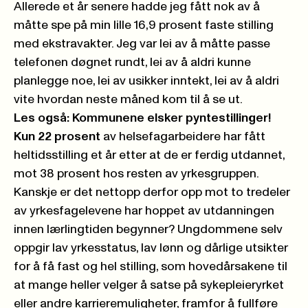
Allerede et år senere hadde jeg fått nok av å
måtte spe på min lille 16,9 prosent faste stilling
med ekstravakter. Jeg var lei av å måtte passe
telefonen døgnet rundt, lei av å aldri kunne
planlegge noe, lei av usikker inntekt, lei av å aldri
vite hvordan neste måned kom til å se ut.
Les også:
Kommunene elsker pyntestillinger!
Kun 22 prosent
av helsefagarbeidere har fått
heltidsstilling et år etter at de er ferdig utdannet,
mot 38 prosent hos resten av yrkesgruppen.
Kanskje er det nettopp derfor opp mot to tredeler
av yrkesfagelevene har hoppet av utdanningen
innen lærlingtiden begynner? Ungdommene selv
oppgir lav yrkesstatus, lav lønn og dårlige utsikter
for å få fast og hel stilling, som hovedårsakene til
at mange heller velger å satse på sykepleieryrket
eller andre karrieremuligheter, framfor å fullføre