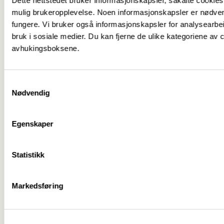
Dette nettstedet bruker informasjonskapsler, såkalte cookies,
Protokoll Årsmøte 20 januar 2021signert.docx
mulig brukeropplevelse. Noen informasjonskapsler er nødvend
fungere. Vi bruker også informasjonskapsler for analysearbei
bruk i sosiale medier. Du kan fjerne de ulike kategoriene av
avhukingsboksene.
Samtykkevalg
Medlemskap
->
Nødvendig
Lønn og tariff
->
Egenskaper
Kontakt oss
->
Statistikk
For tillitsvalgte
->
Kalender
->
Markedsføring
Om Fagforbundet
->