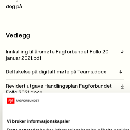
deg på
Vedlegg
Innkalling til årsmøte Fagforbundet Follo 20
januar 2021.pdf
Deltakelse på digitalt møte på Teams.docx
Revidert utgave Handlingsplan Fagforbundet
Follo 2021.docx
Årsberetning 2020.docx
Valgkomiteens innstilling Årsmøte 2021.docx
Vi bruker informasjonskapsler