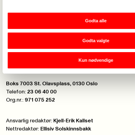
Rettigheter i arbeidslivet
->
Brosjyrer og materiell
->
Godta alle
Personvern
->
Godta valgte
Åpenhetsloven
->
Ledige stillinger
->
Kun nødvendige
Nettbutikken
->
Postboks:
Boks 7003 St. Olavsplass, 0130 Oslo
Telefon:
23 06 40 00
Org.nr.:
971 075 252
Ansvarlig redaktør:
Kjell-Erik Kallset
Nettredaktør:
Ellisiv Solskinnsbakk