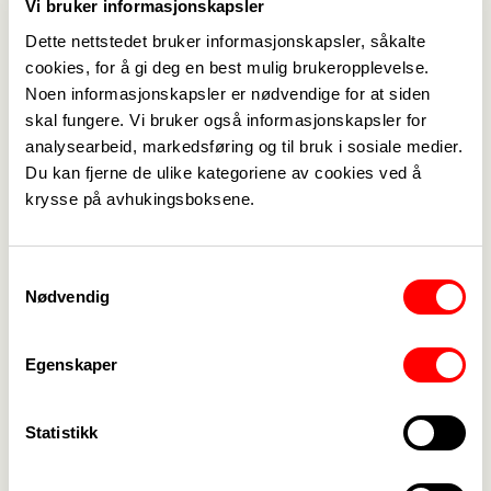
Vi bruker informasjonskapsler
Dette nettstedet bruker informasjonskapsler, såkalte
cookies, for å gi deg en best mulig brukeropplevelse.
Noen informasjonskapsler er nødvendige for at siden
skal fungere. Vi bruker også informasjonskapsler for
analysearbeid, markedsføring og til bruk i sosiale medier.
Du kan fjerne de ulike kategoriene av cookies ved å
Medlemskap
->
krysse på avhukingsboksene.
Lønn og tariff
->
Samtykkevalg
Kontakt oss
->
Nødvendig
For tillitsvalgte
->
Egenskaper
Kalender
->
Statistikk
Om Fagforbundet
->