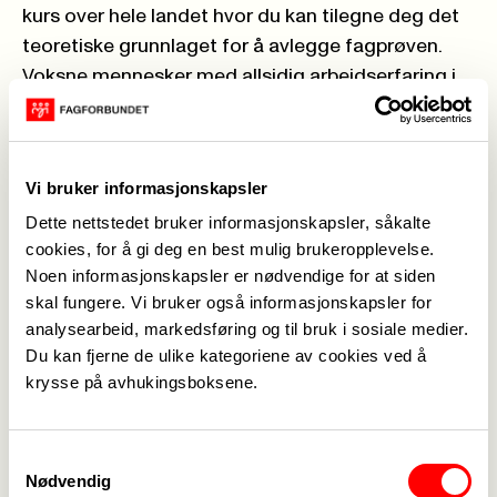
kurs over hele landet hvor du kan tilegne deg det
teoretiske grunnlaget for å avlegge fagprøven.
Voksne mennesker med allsidig arbeidserfaring i
faget sitt, har mulighet til å ta fagbrev, ved å
dokumentere at de har bestått teoretisk
videregående opplæring "Teori til fagbrev" og har
Vi bruker informasjonskapsler
5 års allsidig arbeidserfaring.
Dette nettstedet bruker informasjonskapsler, såkalte
Fagbrev passer for deg som har jobbet lenge
cookies, for å gi deg en best mulig brukeropplevelse.
innen et yrke, men mangler formell
Noen informasjonskapsler er nødvendige for at siden
dokumentasjon på kompetansen du besitter.
skal fungere. Vi bruker også informasjonskapsler for
Kravet er at du har 5 års relevant arbeidserfaring i
analysearbeid, markedsføring og til bruk i sosiale medier.
100 % stilling eller omregnet til 100% stilling.
Du kan fjerne de ulike kategoriene av cookies ved å
Opplæringen tar utgangspunkt i dine erfaringer,
krysse på avhukingsboksene.
og bygger på lærerplanene som brukes i offentlig
videregående skole.
Samtykkevalg
Hvorfor ta fagbrev?
Nødvendig