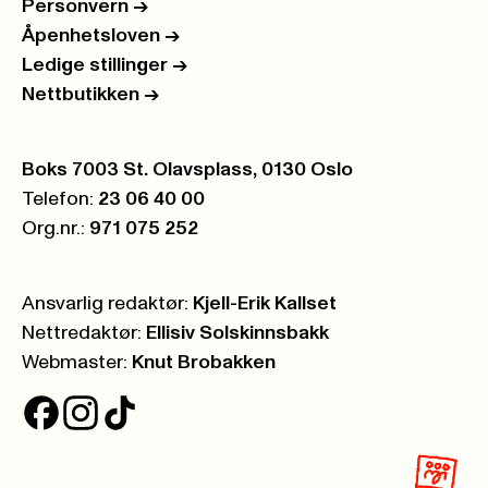
Personvern
->
Åpenhetsloven
->
Ledige stillinger
->
Nettbutikken
->
Postboks:
Boks 7003 St. Olavsplass, 0130 Oslo
Telefon:
23 06 40 00
Org.nr.:
971 075 252
Ansvarlig redaktør:
Kjell-Erik Kallset
Nettredaktør:
Ellisiv Solskinnsbakk
Webmaster:
Knut Brobakken