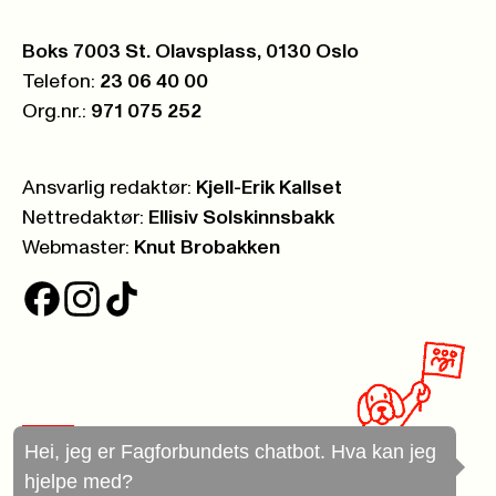
Postboks:
Boks 7003 St. Olavsplass, 0130 Oslo
Telefon:
23 06 40 00
Org.nr.:
971 075 252
Ansvarlig redaktør:
Kjell-Erik Kallset
Nettredaktør:
Ellisiv Solskinnsbakk
Webmaster:
Knut Brobakken
Hei, jeg er Fagforbundets chatbot. Hva kan jeg
hjelpe med?