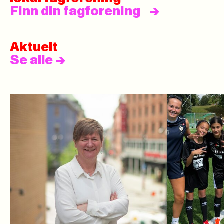
Finn din fagforening
Aktuelt
Se alle
->