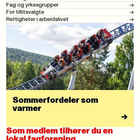
Fag og yrkesgrupper
->
For tillitsvalgte
->
Rettigheter i arbeidslivet
->
Sommerfordeler som
varmer
->
Som medlem tilhører du en
lokal fagforening