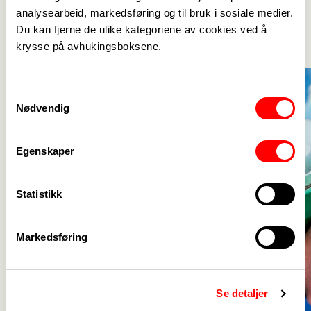
analysearbeid, markedsføring og til bruk i sosiale medier.
Nyheter fra Fagbladet
Du kan fjerne de ulike kategoriene av cookies ved å
Se alle
->
krysse på avhukingsboksene.
Samtykkevalg
Nødvendig
Egenskaper
Statistikk
Markedsføring
Se detaljer