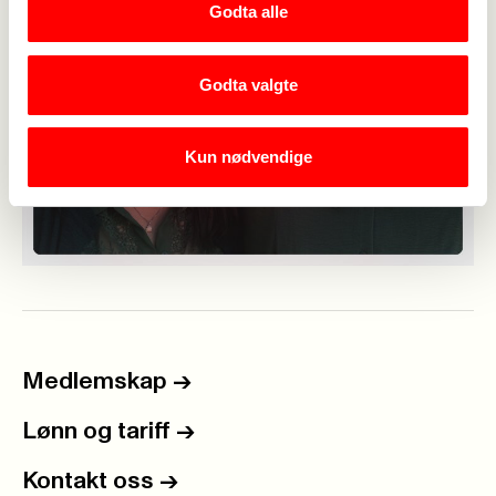
Godta alle
Godta valgte
Kun nødvendige
Medlemskap
->
Lønn og tariff
->
Kontakt oss
->