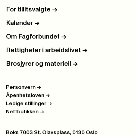
For tillitsvalgte
->
Kalender
->
Om Fagforbundet
->
Rettigheter i arbeidslivet
->
Brosjyrer og materiell
->
Personvern
->
Åpenhetsloven
->
Ledige stillinger
->
Nettbutikken
->
Postboks:
Boks 7003 St. Olavsplass, 0130 Oslo