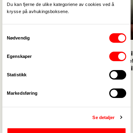
Du kan fjerne de ulike kategoriene av cookies ved å
krysse på avhukingsboksene.
Samtykkevalg
Nødvendig
22. juli
26. juni
22. juli: –Jeg synes ganske
Fra heltid ti
Egenskaper
mye har blitt verre.
ambulanset
Viken det ti
Statistikk
Markedsføring
Se detaljer