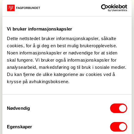
slike ordninger, men med den nye avtalen er det
sikret god hviletid, tydelige rutiner for evaluering,
frivillighet og ubekvemstillegg for alle timene
ansatte er på jobb.
Vi bruker informasjonskapsler
– Dette er en viktig avtale for medlemmene våre
Dette nettstedet bruker informasjonskapsler, såkalte
og for kommunale tjenester. Ut fra våre
cookies, for å gi deg en best mulig brukeropplevelse.
beregninger vil de lavest lønte av våre
Noen informasjonskapsler er nødvendige for at siden
medlemmer kunne få en økning på rundt 35 000
skal fungere. Vi bruker også informasjonskapsler for
analysearbeid, markedsføring og til bruk i sosiale medier.
kroner i året. Det er også mulig å oppnå ekstra
Du kan fjerne de ulike kategoriene av cookies ved å
tillegg lokalt, sier Line-Beate Tollefsen.
krysse på avhukingsboksene.
Medleverturnus brukes særlig innen helse-,
omsorgs- og sosialsektoren, hvor det er behov for
døgnkontinuerlig oppfølging i private hjem eller
Samtykkevalg
skjermede miljøer. Dette gjelder særlig innen
Nødvendig
tjenester til personer med utviklingshemming,
rusomsorg og psykiatri.
Egenskaper
Fagforbundet har sammen med KS utarbeidet en