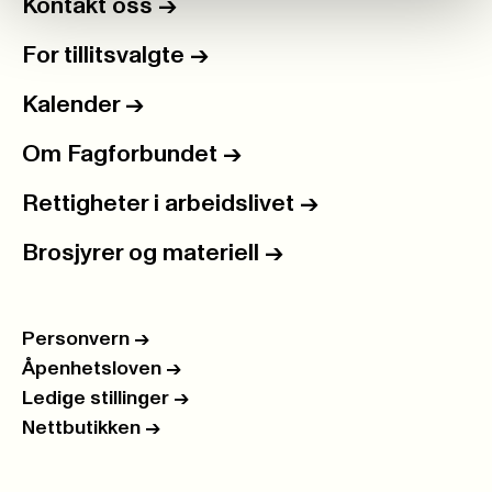
Kontakt oss
->
For tillitsvalgte
->
Kalender
->
Om Fagforbundet
->
Rettigheter i arbeidslivet
->
Brosjyrer og materiell
->
Personvern
->
Åpenhetsloven
->
Ledige stillinger
->
Nettbutikken
->