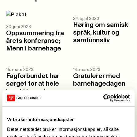
24. april 2023
Høring om samisk
30. juni 2023
språk, kultur og
Oppsummering fra
samfunnsliv
årets konferanse;
Menn i barnehage
15. mars 2023
14. mars 2023
Fagforbundet har
Gratulerer med
sørget for at hele
barnehagedagen
laget i barnehagen
får
kompetansetilbud
Vi bruker informasjonskapsler
8. februar 2023
Dette nettstedet bruker informasjonskapsler, såkalte
Høring - forslag til
cookies, for å gi deg en best mulig brukeropplevelse.
14. februar 2023