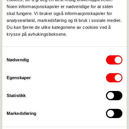
ny bestemmelse
Den internasjonale
Noen informasjonskapsler er nødvendige for at siden
om krav til styrer i
morsmålsdagen,
skal fungere. Vi bruker også informasjonskapsler for
forskrift om
21 februar
analysearbeid, markedsføring og til bruk i sosiale medier.
pedagogisk
Du kan fjerne de ulike kategoriene av cookies ved å
bemanning og
krysse på avhukingsboksene.
dispensasjon i
barnehager
Samtykkevalg
Nødvendig
31. januar 2023
Relevante fagskoleutdanninger
Egenskaper
for barne- og ungdomsarbeidere
Statistikk
26. januar 2023
19. januar 2023
Marker samenes
Lærlinger i
Markedsføring
nasjonaldag,
barnehagen
tirsdag 6 februar.