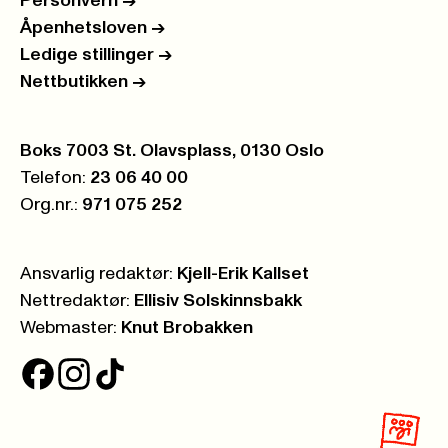
Personvern
->
Åpenhetsloven
->
Ledige stillinger
->
Nettbutikken
->
Postboks:
Boks 7003 St. Olavsplass, 0130 Oslo
Telefon:
23 06 40 00
Org.nr.:
971 075 252
Ansvarlig redaktør:
Kjell-Erik Kallset
Nettredaktør:
Ellisiv Solskinnsbakk
Webmaster:
Knut Brobakken