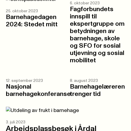
6. oktober 2023
Fagforbundets
25. oktober 2023
innspill til
Barnehagedagen
ekspertgruppe om
2024: Stedet mitt
betydningen av
barnehage, skole
og SFO for sosial
utjevning og sosial
mobilitet
12. september 2023
8. august 2023
Nasjonal
Barnehagelæreren
barnehagekonferanse
trenger tid
3. juli 2023
Arbeidsplassbesøk i Årdal