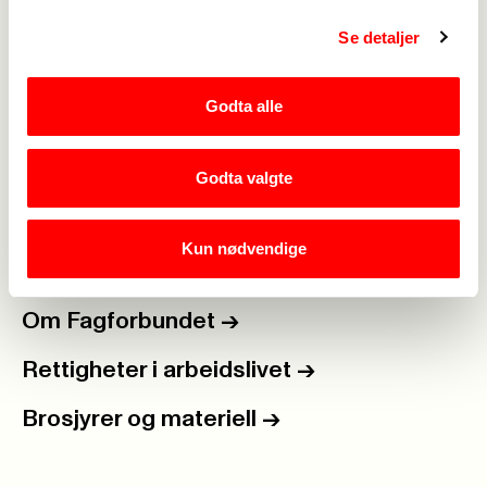
Se detaljer
Medlemskap
->
Godta alle
Lønn og tariff
->
Kontakt oss
->
Godta valgte
For tillitsvalgte
->
Kun nødvendige
Kalender
->
Om Fagforbundet
->
Rettigheter i arbeidslivet
->
Brosjyrer og materiell
->