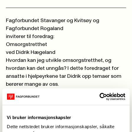
Fagforbundet Stavanger og Kvitsøy og
Fagforbundet Rogaland
inviterer til foredrag:
Omsorgstretthet
ved Didrik Hægeland
Hvordan kan jeg utvikle omsorgstretthet, og
hvordan kan det unngås? I dette foredraget for
ansatte i hjelpeyrkene tar Didrik opp temaer som
berører mange av oss.
5. mars kl 17.30-19.30
Folkets hus, Stavanger
Har du spørsmål ta kontakt med Ragnhild Aarø
på epost: ragnhild.k.aaro@fagforbundet.no
Vi bruker informasjonskapsler
Dette nettstedet bruker informasjonskapsler, såkalte