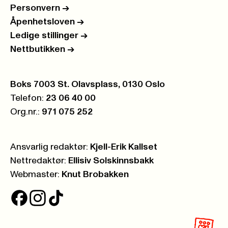
Personvern
->
Åpenhetsloven
->
Ledige stillinger
->
Nettbutikken
->
Postboks:
Boks 7003 St. Olavsplass, 0130 Oslo
Telefon:
23 06 40 00
Org.nr.:
971 075 252
Ansvarlig redaktør:
Kjell-Erik Kallset
Nettredaktør:
Ellisiv Solskinnsbakk
Webmaster:
Knut Brobakken