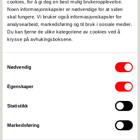
cookies, for å gi deg en best mulig brukeropplevelse.
Delta
Noen informasjonskapsler er nødvendige for at siden
skal fungere. Vi bruker også informasjonskapsler for
Meld deg på
analysearbeid, markedsføring og til bruk i sosiale medier.
Du kan fjerne de ulike kategoriene av cookies ved å
krysse på avhukingsboksene.
Kontakt
Ragnhild Aarø
ragnhild.k.aaro@fagforbundet.no
Samtykkevalg
Nødvendig
Arrangør
Egenskaper
Fagforbundet Rogaland
Vedlegg
Statistikk
Omsorgstretthet Stavanger.pdf
Markedsføring