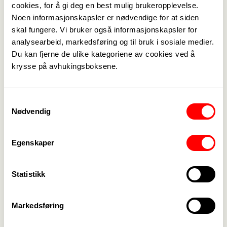
håndtere dette.
cookies, for å gi deg en best mulig brukeropplevelse.
Noen informasjonskapsler er nødvendige for at siden
Rådgiver fra Kompetansesenteret vil være
skal fungere. Vi bruker også informasjonskapsler for
analysearbeid, markedsføring og til bruk i sosiale medier.
veileder på møtet.
Du kan fjerne de ulike kategoriene av cookies ved å
krysse på avhukingsboksene.
Delta
Meld deg på
Samtykkevalg
Nødvendig
Kontakt
Arnt Jostein Silseth
Egenskaper
901 75 434
arnt.silseth@fagforbundet.no
Statistikk
Arrangør
Markedsføring
Fagforbundet Møre og Romsdal