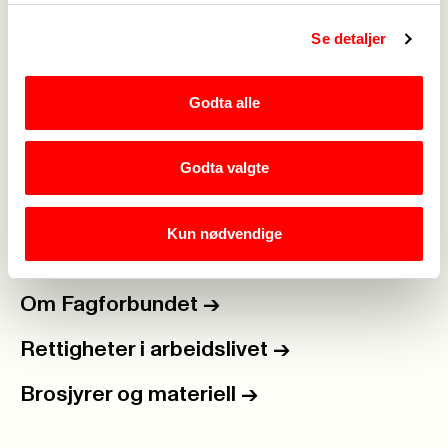
Se detaljer
Medlemskap
->
Godta alle
Lønn og tariff
->
Kontakt oss
->
Godta valgte
For tillitsvalgte
->
Kun nødvendige
Kalender
->
Om Fagforbundet
->
Rettigheter i arbeidslivet
->
Brosjyrer og materiell
->