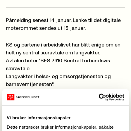
Påmelding senest 14. januar. Lenke til det digitale
møterommet sendes ut 15. januar.
KS og partene i arbeidslivet har blitt enige om en
helt ny sentral særavtale om langvakter.
Avtalen heter "SFS 2310 Sentral forbundsvis
særavtale
Langvakter i helse- og omsorgstjenesten og
barneverntjenesten".
Vi arrangerer et møte for hovedtillitsvalgte og
fagforeningsledere.
Her går vi gjennom avtalen og hva dette vil bety
Vi bruker informasjonskapsler
for tillitsvalgte og medlemmer, og hvordan vi skal
Dette nettstedet bruker informasjonskapsler, såkalte