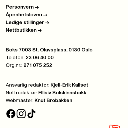
Personvern
->
Åpenhetsloven
->
Ledige stillinger
->
Nettbutikken
->
Postboks:
Boks 7003 St. Olavsplass, 0130 Oslo
Telefon:
23 06 40 00
Org.nr.:
971 075 252
Ansvarlig redaktør:
Kjell-Erik Kallset
Nettredaktør:
Ellisiv Solskinnsbakk
Webmaster:
Knut Brobakken