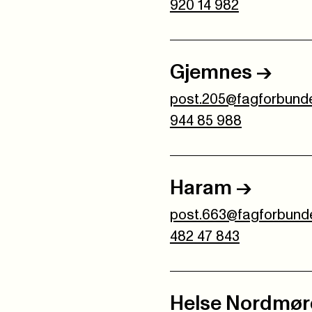
920 14 982
Gjemnes
->
post.205@fagforbunde
944 85 988
Haram
->
post.663@fagforbunde
482 47 843
Helse Nordmør