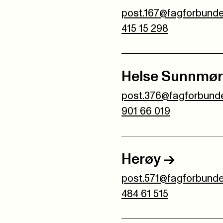
post.167@fagforbunde
415 15 298
Helse Sunnmø
post.376@fagforbunde
901 66 019
Herøy
->
post.571@fagforbunde
484 61 515