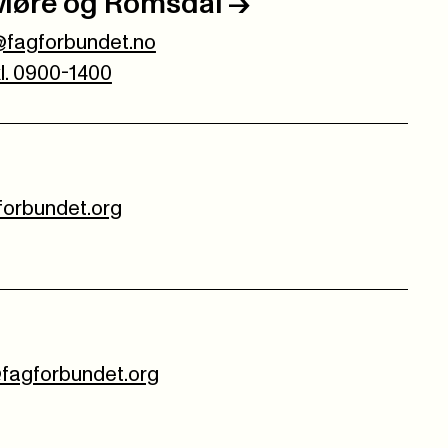
Møre og Romsdal
->
fagforbundet.no
kl. 0900-1400
gforbundet.org
fagforbundet.org