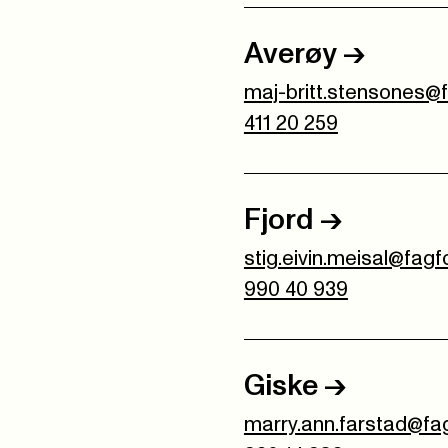
Averøy
->
maj-britt.stensones@
411 20 259
Fjord
->
stig.eivin.meisal@fag
990 40 939
Giske
->
marry.ann.farstad@fa