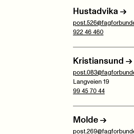
Hustadvika
->
post.526@fagforbunde
922 46 460
Kristiansund
->
post.083@fagforbunde
Langveien 19
99 45 70 44
Molde
->
post.269@fagforbunde