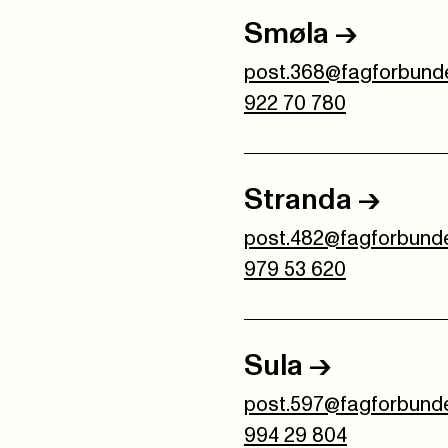
Smøla
->
post.368@fagforbunde
922 70 780
Stranda
->
post.482@fagforbunde
979 53 620
Sula
->
post.597@fagforbunde
994 29 804