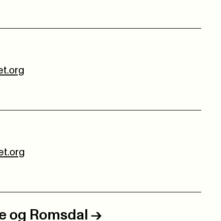
t.org
t.org
e og Romsdal
->