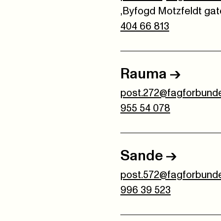
,Byfogd Motzfeldt gat
404 66 813
Rauma
->
post.272@fagforbunde
955 54 078
Sande
->
post.572@fagforbunde
996 39 523