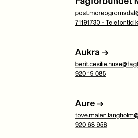
Fagforbundet 
post.moreogromsdal@
71191730 - Telefontid 
Aukra
->
berit.cesilie.huse@fa
920 19 085
Aure
->
tove.malen.langholm@
920 68 958