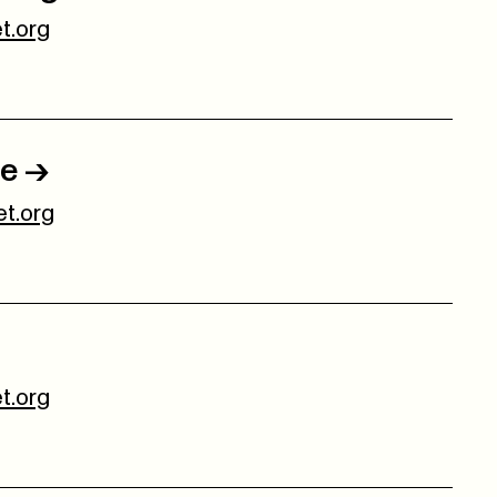
t.org
re
->
t.org
t.org