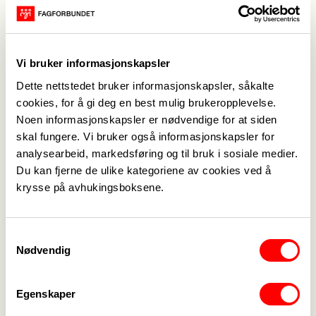
Kontakt
Vi bruker informasjonskapsler
Geir Ole Kanestrøm
Dette nettstedet bruker informasjonskapsler, såkalte
954 59 164
cookies, for å gi deg en best mulig brukeropplevelse.
geir.ole.kanestrom@fagforbundet.no
Noen informasjonskapsler er nødvendige for at siden
skal fungere. Vi bruker også informasjonskapsler for
Arrangør
analysearbeid, markedsføring og til bruk i sosiale medier.
Fagforbundet Møre og Romsdal
Du kan fjerne de ulike kategoriene av cookies ved å
krysse på avhukingsboksene.
Samtykkevalg
Medlemskap
->
Nødvendig
Lønn og tariff
->
Egenskaper
Kontakt oss
->