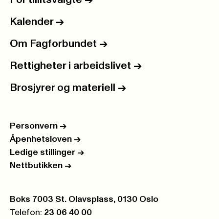
For tillitsvalgte
->
Kalender
->
Om Fagforbundet
->
Rettigheter i arbeidslivet
->
Brosjyrer og materiell
->
Personvern
->
Åpenhetsloven
->
Ledige stillinger
->
Nettbutikken
->
Postboks:
Boks 7003 St. Olavsplass, 0130 Oslo
Telefon:
23 06 40 00