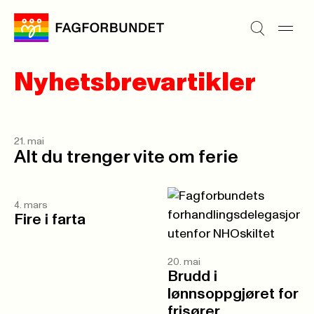
Nyhetsbrevartikler
21. mai
Alt du trenger vite om ferie
4. mars
Fire i farta
20. mai
Brudd i
lønnsoppgjøret for
frisører