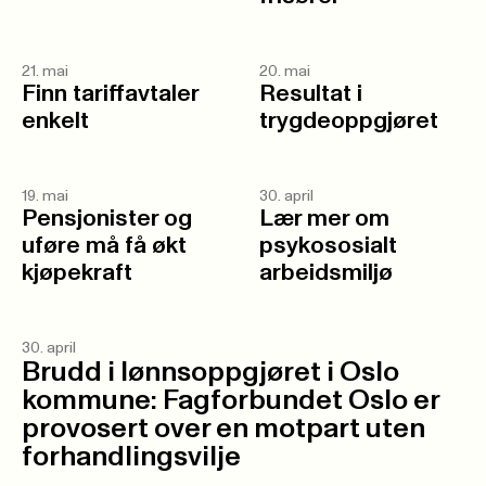
21. mai
20. mai
Finn tariffavtaler
Resultat i
enkelt
trygdeoppgjøret
19. mai
30. april
Pensjonister og
Lær mer om
uføre må få økt
psykososialt
kjøpekraft
arbeidsmiljø
30. april
Brudd i lønnsoppgjøret i Oslo
kommune: Fagforbundet Oslo er
provosert over en motpart uten
forhandlingsvilje