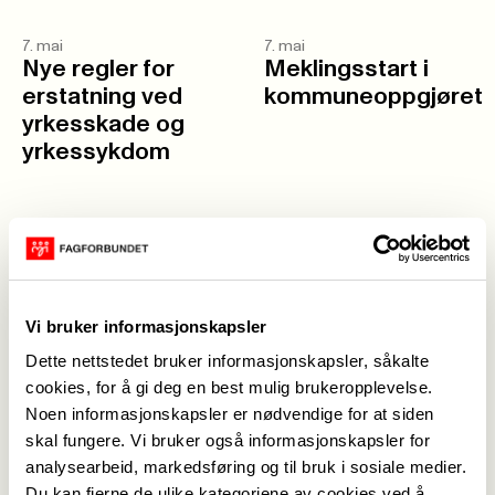
7. mai
7. mai
Nye regler for
Meklingsstart i
erstatning ved
kommuneoppgjøret
yrkesskade og
yrkessykdom
6. mai
5. mai
Når
Lønnsoppgjøret
streikebidraget er
for Norlandia-
høyere enn lønna
barnehager i gang
Vi bruker informasjonskapsler
Dette nettstedet bruker informasjonskapsler, såkalte
30. april
29. april
cookies, for å gi deg en best mulig brukeropplevelse.
Skuffet over brudd
Flere datoer i
Noen informasjonskapsler er nødvendige for at siden
i
lønnsoppgjøret
skal fungere. Vi bruker også informasjonskapsler for
kommuneoppgjøret
analysearbeid, markedsføring og til bruk i sosiale medier.
Du kan fjerne de ulike kategoriene av cookies ved å