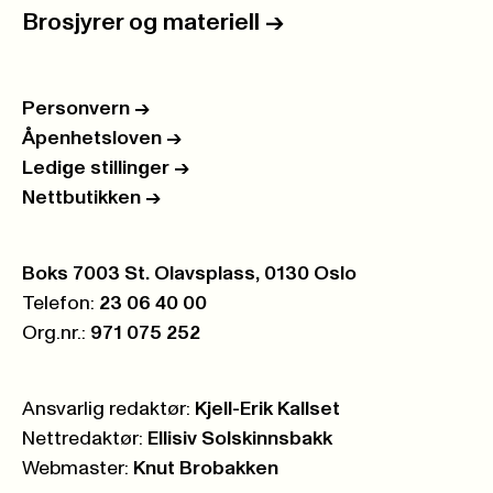
Brosjyrer og materiell
->
Personvern
->
Åpenhetsloven
->
Ledige stillinger
->
Nettbutikken
->
Postboks:
Boks 7003 St. Olavsplass, 0130 Oslo
Telefon:
23 06 40 00
Org.nr.:
971 075 252
Ansvarlig redaktør:
Kjell-Erik Kallset
Nettredaktør:
Ellisiv Solskinnsbakk
Webmaster:
Knut Brobakken