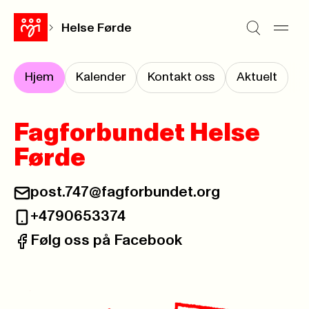
Helse Førde
Hjem
Kalender
Kontakt oss
Aktuelt
Fagforbundet Helse
Førde
post.747@fagforbundet.org
E-post:
+4790653374
Telefon:
Følg oss på Facebook
Facebook: