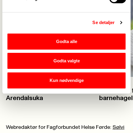
Se detaljer
Godta alle
Godta valgte
Kun nødvendige
I går
23. juli
Her møter du Fagforbundet på
Glad for at f
Arendalsuka
barnehage
Webredaktør for Fagforbundet Helse Førde:
Sølvi