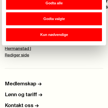
Velkommen 
Godta alle
Glad for at flere vil bli
solidaritet
barnehagelærer
Godta valgte
Kun nødvendige
Webredaktør for Fagforbundet Melhus:
Aina Ekle
Hermanstad
|
Rediger side
Medlemskap
->
Lønn og tariff
->
Kontakt oss
->