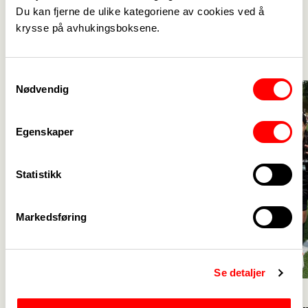
Du kan fjerne de ulike kategoriene av cookies ved å
Aktuelt
krysse på avhukingsboksene.
Se alle
->
Samtykkevalg
Nødvendig
Egenskaper
Statistikk
Markedsføring
Se detaljer
23. juli
23. juli