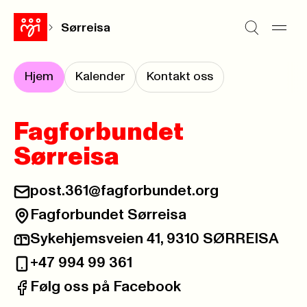
Sørreisa
Hjem
Kalender
Kontakt oss
Fagforbundet
Sørreisa
post.361@fagforbundet.org
E-post:
Fagforbundet Sørreisa
Besøksadresse:
Sykehjemsveien 41, 9310 SØRREISA
Postadresse:
+47 994 99 361
Telefon:
Følg oss på Facebook
Facebook: