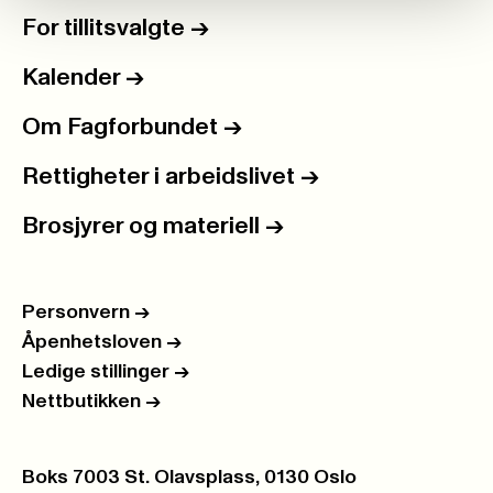
For tillitsvalgte
->
Kalender
->
Om Fagforbundet
->
Rettigheter i arbeidslivet
->
Brosjyrer og materiell
->
Personvern
->
Åpenhetsloven
->
Ledige stillinger
->
Nettbutikken
->
Postboks:
Boks 7003 St. Olavsplass, 0130 Oslo