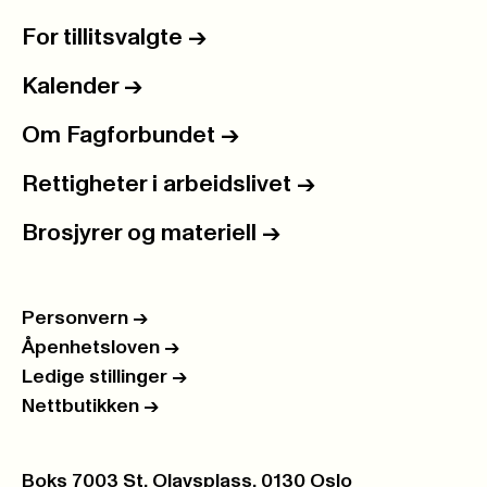
For tillitsvalgte
->
Kalender
->
Om Fagforbundet
->
Rettigheter i arbeidslivet
->
Brosjyrer og materiell
->
Personvern
->
Åpenhetsloven
->
Ledige stillinger
->
Nettbutikken
->
Postboks:
Boks 7003 St. Olavsplass, 0130 Oslo