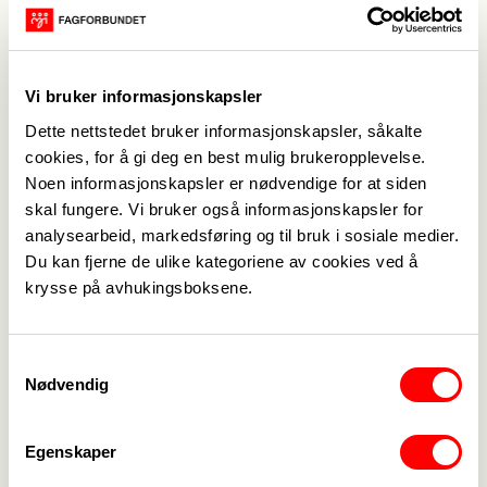
Jeanett Bjørndahl
Leder yrkesseksjon kirke, kultur og oppvekst
Vi bruker informasjonskapsler
jeanett.bjorndahl@gmail.com
Dette nettstedet bruker informasjonskapsler, såkalte
+47 477 58 533
cookies, for å gi deg en best mulig brukeropplevelse.
Noen informasjonskapsler er nødvendige for at siden
skal fungere. Vi bruker også informasjonskapsler for
Bjørn Thomas Lagaard
analysearbeid, markedsføring og til bruk i sosiale medier.
Leder yrkesseksjon samferdsel og teknisk
Du kan fjerne de ulike kategoriene av cookies ved å
Bjorn.Thomas.Lagaard@sorreisa.kommune.no
krysse på avhukingsboksene.
+47 930 52 482
Samtykkevalg
Peder Embret Lange Sørfosbog
Nødvendig
Ungdomstillitsvalgt
pedersor97@hotmail.com
Egenskaper
+47 954 75 027