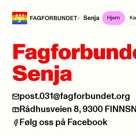
Senja
Hjem
Ka
Fagforbund
Senja
post.031@fagforbundet.org
E-post:
Rådhusveien 8, 9300 FINNS
Postadresse:
Følg oss på Facebook
Facebook: