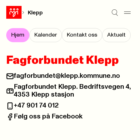
Klepp
Hjem
Kalender
Kontakt oss
Aktuelt
Fagforbundet Klepp
fagforbundet@klepp.kommune.no
E-post:
Fagforbundet Klepp. Bedriftsvegen 4,
Postadresse:
4353 Klepp stasjon
+47 901 74 012
Telefon:
Følg oss på Facebook
Facebook: