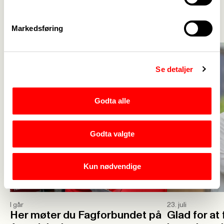
Se alle
->
Markedsføring
Se detaljer
Godta alle
Godta valgte
Kun nødvendige
I går
23. juli
Her møter du Fagforbundet på
Glad for at f