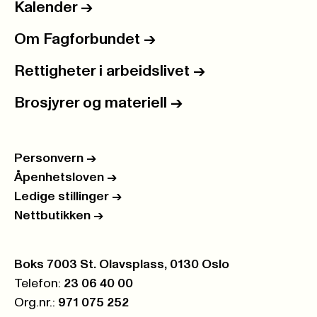
Kalender
->
Om Fagforbundet
->
Rettigheter i arbeidslivet
->
Brosjyrer og materiell
->
Personvern
->
Åpenhetsloven
->
Ledige stillinger
->
Nettbutikken
->
Postboks:
Boks 7003 St. Olavsplass, 0130 Oslo
Telefon:
23 06 40 00
Org.nr.:
971 075 252