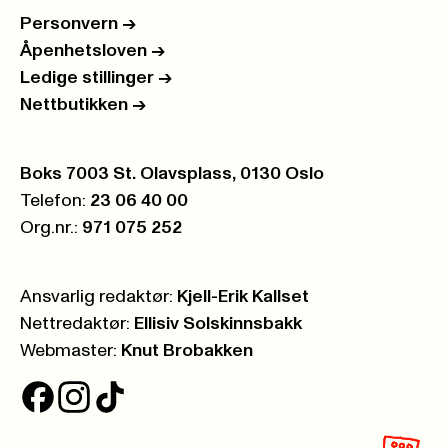
Personvern
->
Åpenhetsloven
->
Ledige stillinger
->
Nettbutikken
->
Postboks:
Boks 7003 St. Olavsplass, 0130 Oslo
Telefon:
23 06 40 00
Org.nr.:
971 075 252
Ansvarlig redaktør:
Kjell-Erik Kallset
Nettredaktør:
Ellisiv Solskinnsbakk
Webmaster:
Knut Brobakken