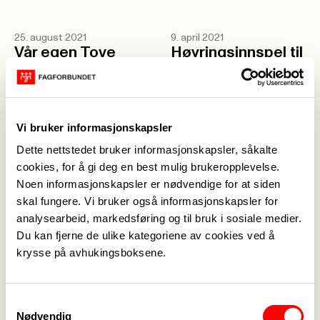
25. august 2021
9. april 2021
Vår egen Tove
Høyringsinnspel til
Elise
Barnehage- og
skulebruksplanen
Vi bruker informasjonskapsler
12. mars 2021
12. mars 2021
Dette nettstedet bruker informasjonskapsler, såkalte
Trenger du papirer
Webinar:
cookies, for å gi deg en best mulig brukeropplevelse.
til årsmøte?
Miljøarbeid og
Noen informasjonskapsler er nødvendige for at siden
samhandling
skal fungere. Vi bruker også informasjonskapsler for
analysearbeid, markedsføring og til bruk i sosiale medier.
Du kan fjerne de ulike kategoriene av cookies ved å
3. september 2020
Medlemsmøte, Val av HTV 100%
krysse på avhukingsboksene.
og 40%.
Samtykkevalg
Nødvendig