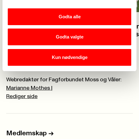
Godta alle
23. juli
23. juli
Velkommen 
Glad for at flere vil bli
solidaritet
Godta valgte
barnehagelærer
Kun nødvendige
Webredaktør for Fagforbundet Moss og Våler:
Marianne Mothes
|
Rediger side
Medlemskap
->