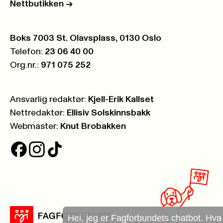
Nettbutikken
->
Postboks:
Boks 7003 St. Olavsplass, 0130 Oslo
Telefon:
23 06 40 00
Org.nr.:
971 075 252
Ansvarlig redaktør:
Kjell-Erik Kallset
Nettredaktør:
Ellisiv Solskinnsbakk
Webmaster:
Knut Brobakken
Hei, jeg er Fagforbundets chatbot. Hva kan jeg