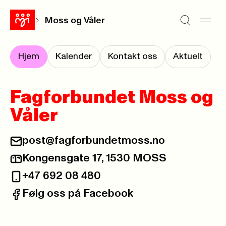
Moss og Våler
Hjem
Kalender
Kontakt oss
Aktuelt
Fagforbundet Moss og
Våler
post@fagforbundetmoss.no
E-post:
Kongensgate 17, 1530 MOSS
Postadresse:
+47 692 08 480
Telefon:
Følg oss på Facebook
Facebook: