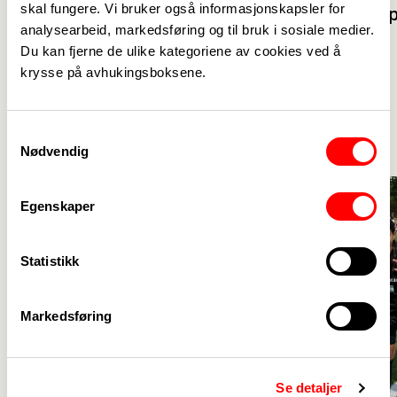
1. juli
skal fungere. Vi bruker også informasjonskapsler for
Uføregrup
Sommer info
analysearbeid, markedsføring og til bruk i sosiale medier.
Du kan fjerne de ulike kategoriene av cookies ved å
krysse på avhukingsboksene.
Aktuelt
Se alle
->
Samtykkevalg
Nødvendig
Egenskaper
Statistikk
Markedsføring
Se detaljer